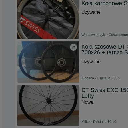
Koła karbonowe S
Używane
Wrocław, Krzyki - Odświeżono
Koła szosowe DT 
700x26 + tarcze 
Używane
Kłodzko - Dzisiaj o 11:56
DT Swiss EXC 15
Lefty
Nowe
Milicz - Dzisiaj o 16:16