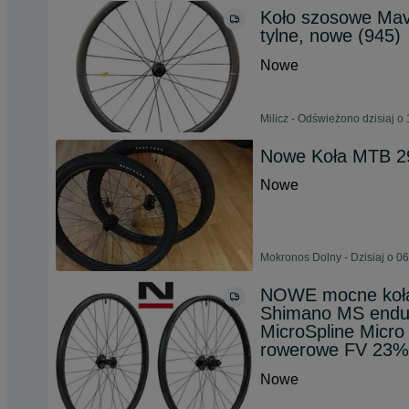
Koło szosowe Mavi
tylne, nowe (945)
Nowe
Milicz - Odświeżono dzisiaj o
Nowe Koła MTB 29
Nowe
Mokronos Dolny - Dzisiaj o 0
NOWE mocne koł
Shimano MS endur
MicroSpline Micro
rowerowe FV 23%
Nowe