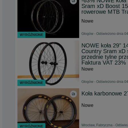
-63% NOWE koła 
Sram xD Boost 15
rowerowe MTB Tra
Nowe
Głogów - Odświeżono dnia 04
WYRÓŻNIONE
NOWE koła 29" 
Country Sram xD 
przednie tylne pr
Faktura VAT 23%
Nowe
Głogów - Odświeżono dnia 04
WYRÓŻNIONE
Koła karbonowe 2
Nowe
Wrocław, Fabryczna - Odśwież
WYRÓŻNIONE