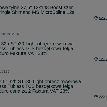
we tylne 27,5" 12x148 Boost szer.
ngle Shimano MS MicroSpline 12s
525,
 sierpnia 2026
2h ST i30 Light obręcz rowerowa
ess Tubless TCS bezdętkowa felga
nduro Faktura VAT 23%
127,
o 13:35
5" 32h ST i30 Light obręcz rowerowa
ess Tubless TCS bezdętkowa felga
nduro cena za 2 Faktura VAT 23%
222,