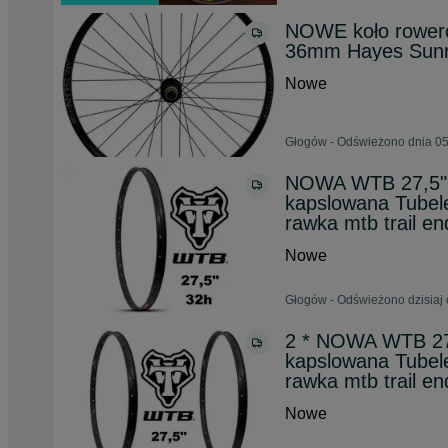
NOWE koło rowero
36mm Hayes Sunri
Nowe
Głogów - Odświeżono dnia 05
NOWA WTB 27,5" 3
kapslowana Tubel
rawka mtb trail e
Nowe
Głogów - Odświeżono dzisiaj 
2 * NOWA WTB 27,
kapslowana Tubel
rawka mtb trail e
Nowe