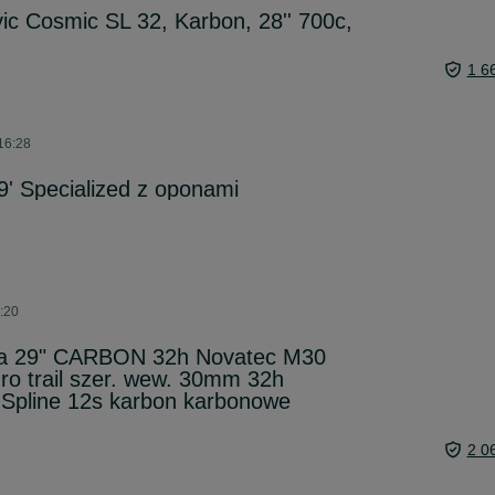
c Cosmic SL 32, Karbon, 28'' 700c,
1 6
 16:28
' Specialized z oponami
6:20
a 29" CARBON 32h Novatec M30
o trail szer. wew. 30mm 32h
 Spline 12s karbon karbonowe
2 0