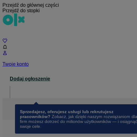
Przejdź do głównej części
Przejdź do stopki
Czat
Twoje konto
Dodaj ogłoszenie
Dla biznesu
opens in a new tab
Sprzedajesz, oferujesz usługi lub rekrutujesz
pracowników?
Zobacz, jak dzięki naszym rozwiązaniom dl
firm możesz dotrzeć do milionów użytkowników — i osiągną
swoje cele.