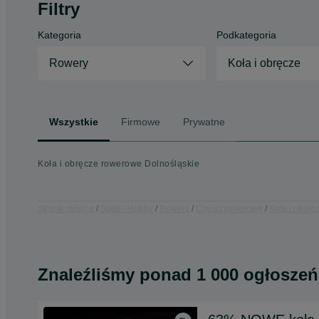
Filtry
Kategoria
Podkategoria
Rowery
Koła i obręcze
Wszystkie
Firmowe
Prywatne
Koła i obręcze rowerowe Dolnośląskie
Strona główna
Sport i Hobby
Rowery
Części rowerowe
Koła i obręc
Znaleźliśmy
ponad
1 000 ogłoszeń