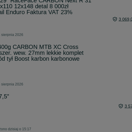
29" RaceFace CARBON Next R 31
x110 12x148 detal 8 000zł
il Enduro Faktura VAT 23%
3 069,
 sierpnia 2026
1400g CARBON MTB XC Cross
szer. wew. 27mm lekkie komplet
zód tył Boost karbon karbonowe
 sierpnia 2026
7,5”
3 5
ono dzisiaj o 15:17