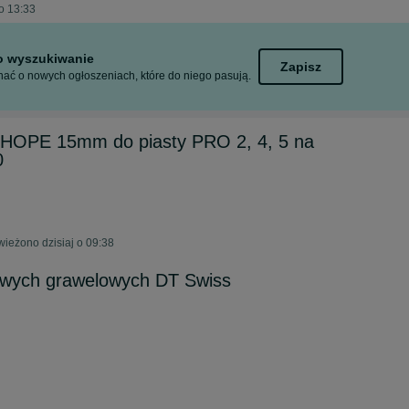
o 13:33
to wyszukiwanie
Zapisz
ać o nowych ogłoszeniach, które do niego pasują.
 HOPE 15mm do piasty PRO 2, 4, 5 na
0
wieżono dzisiaj o 09:38
owych grawelowych DT Swiss