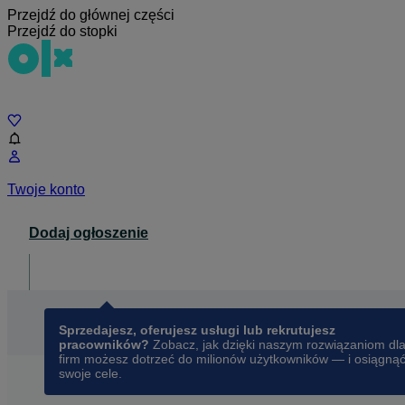
Przejdź do głównej części
Przejdź do stopki
Czat
Twoje konto
Dodaj ogłoszenie
Dla biznesu
opens in a new tab
Sprzedajesz, oferujesz usługi lub rekrutujesz
pracowników?
Zobacz, jak dzięki naszym rozwiązaniom dl
firm możesz dotrzeć do milionów użytkowników — i osiągną
swoje cele.