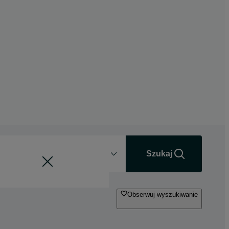
Odległość
+0 km
Szukaj
Obserwuj wyszukiwanie