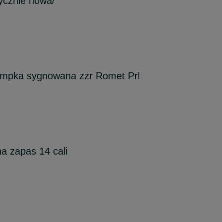
rycznie nowa/
ompka sygnowana zzr Romet Prl
a zapas 14 cali