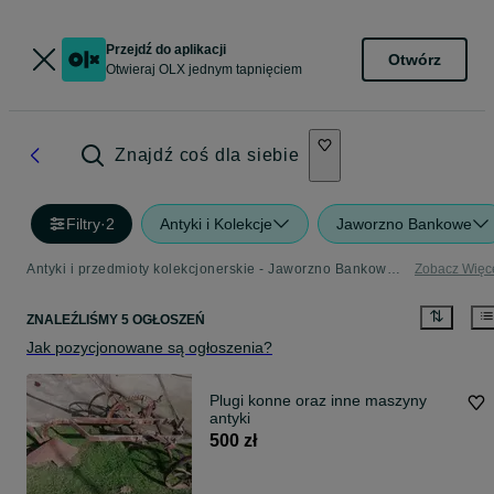
Przejdź do aplikacji
Otwórz
Otwieraj OLX jednym tapnięciem
Znajdź coś dla siebie
Filtry
·
2
Antyki i Kolekcje
Jaworzno Bankowe
Antyki i przedmioty kolekcjonerskie - Jaworzno Bankowe - sprawdź ogłoszenia w Twojej okolicy
Zobacz Więc
ZNALEŹLIŚMY 5 OGŁOSZEŃ
Jak pozycjonowane są ogłoszenia?
Plugi konne oraz inne maszyny
antyki
500 zł