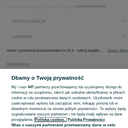
Strona główna
Antyki i Kolekcje
Opolskie
Jaworzno Bankowe
ANTYKI I KOLEKCJE
KATEGORIA
Antyki i przedmioty kolekcjonerskie na OLX – odkryj wyjątkowe oferty antyków i rzadkich przedmiotów. Sprawdź unikalne kolekcje! Jaworzno Bankowe i okolice.
Zobacz Więc
Mapa kategorii
Mapa miejscowości
Dbamy o Twoją prywatność
Mapa ministron
Popularne wyszukiwania
My i nasi
447
partnerzy przechowujemy lub uzyskujemy dostęp do
informacji na urządzeniu, takich jak unikalne identyfikatory w plikach
cookie w celu przetwarzania danych osobowych. Użytkownik może
zaakceptować wybory lub zarządzać nimi, klikając poniżej lub w
dowolnym momencie na stronie polityki prywatności. Te wybory będą
sygnalizowane naszym partnerom i nie będą miały wpływu na dane
przeglądania.
Polityka cookies,
Polityka Prywatności
Wraz z naszymi partnerami przetwarzamy dane w celu