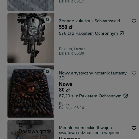
Dzisiaj o 05:17
Zegar z kukułką - Schwarzwald
550 zł
576 zł z Pakietem Ochronnym
Poznań, Łazarz
Dzisiaj o 05:30
Nowy artystyczny notatnik fantasty
3D
Nowe
80 zł
87,20 zł z Pakietem Ochronnym
Kętrzyn
Dzisiaj o 06:14
Medale niemieckie II wojna
Dostawa gratis
światowa odznaczenia wojenne
Luftwaffe III Rzesza Orzeł na
Używane