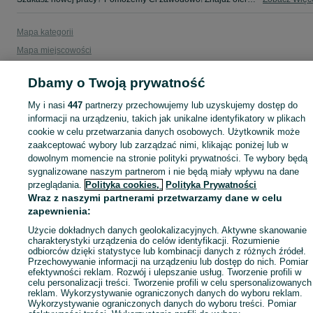
Mapa kategorii
Mapa miejscowości
Mapa ministron
Dbamy o Twoją prywatność
Popularne wyszukiwania
My i nasi
447
partnerzy przechowujemy lub uzyskujemy dostęp do
informacji na urządzeniu, takich jak unikalne identyfikatory w plikach
cookie w celu przetwarzania danych osobowych. Użytkownik może
zaakceptować wybory lub zarządzać nimi, klikając poniżej lub w
dowolnym momencie na stronie polityki prywatności. Te wybory będą
sygnalizowane naszym partnerom i nie będą miały wpływu na dane
przeglądania.
Polityka cookies,
Polityka Prywatności
Wraz z naszymi partnerami przetwarzamy dane w celu
zapewnienia:
Użycie dokładnych danych geolokalizacyjnych. Aktywne skanowanie
charakterystyki urządzenia do celów identyfikacji. Rozumienie
odbiorców dzięki statystyce lub kombinacji danych z różnych źródeł.
Przechowywanie informacji na urządzeniu lub dostęp do nich. Pomiar
efektywności reklam. Rozwój i ulepszanie usług. Tworzenie profili w
celu personalizacji treści. Tworzenie profili w celu spersonalizowanych
reklam. Wykorzystywanie ograniczonych danych do wyboru reklam.
Wykorzystywanie ograniczonych danych do wyboru treści. Pomiar