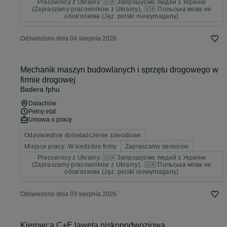
Pracownicy z Ukrainy: 🇺🇦 Запрошуємо людей з України
(Zapraszamy pracowników z Ukrainy), 🇺🇦 Польська мова не
обов'язкова (Jęz. polski niewymagany)
Odświeżono dnia 04 sierpnia 2026
Mechanik maszyn budowlanych i sprzętu drogowego w
firmie drogowej
Badera fphu
Dalachów
Pełny etat
Umowa o pracę
Odpowiednie doświadczenie zawodowe
Miejsce pracy: W siedzibie firmy
Zapraszamy seniorów
Pracownicy z Ukrainy: 🇺🇦 Запрошуємо людей з України
(Zapraszamy pracowników z Ukrainy), 🇺🇦 Польська мова не
обов'язкова (Jęz. polski niewymagany)
Odświeżono dnia 03 sierpnia 2026
Kierowca C+E laweta niskopodwoziowa