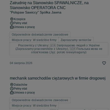
Zatrudnię na Stanowisko SPAWALNICZE, na
Stanowisko OPERATORA CNC
"Polspaw Sawiccy" Spółka Jawna
Krzepice
Pełny etat
Umowa o pracę
Odpowiednie doświadczenie zawodowe
Miejsce pracy: W siedzibie firmy
Zapraszamy seniorów
Pracownicy z Ukrainy: 🇺🇦 Запрошуємо людей з України
(Zapraszamy pracowników z Ukrainy), 🇺🇦 Польська мова не
обов'язкова (Jęz. polski niewymagany)
04 sierpnia 2026
mechanik samochodów ciężarowych w firmie drogowej
Dalachów
Pełny etat
Umowa o pracę
Odpowiednie doświadczenie zawodowe
Miejsce pracy: W siedzibie firmy