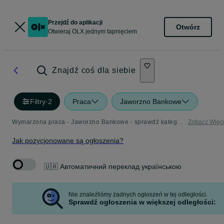
Przejdź do aplikacji
Otwórz
Otwieraj OLX jednym tapnięciem
Znajdź coś dla siebie
Filtry
·
2
Praca
Jaworzno Bankowe
Wymarzona praca - Jaworzno Bankowe - sprawdź kategorię Praca
Zobacz Więc
Jak pozycjonowane są ogłoszenia?
🇺🇦 Автоматичний переклад українською
Nie znaleźliśmy żadnych ogłoszeń w tej odległości.
Sprawdź ogłoszenia w większej odległości: