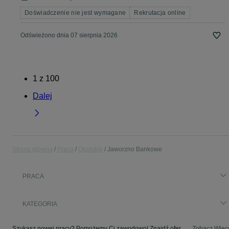
Doświadczenie nie jest wymagane
Rekrutacja online
Odświeżono dnia 07 sierpnia 2026
1
z
100
Dalej
Strona główna
Praca
Opolskie
Jaworzno Bankowe
PRACA
KATEGORIA
Szukasz nowej pracy? Pomożemy Ci zawodowo! Znajdź ofertę dla siebie w kategorii Praca na OLX - Jaworzno Bankowe i okolice!
Zobacz Więc