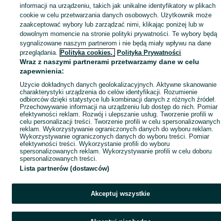
Mapa miejscowości
informacji na urządzeniu, takich jak unikalne identyfikatory w plikach
Mapa ministron
cookie w celu przetwarzania danych osobowych. Użytkownik może
zaakceptować wybory lub zarządzać nimi, klikając poniżej lub w
Popularne wyszukiwania
dowolnym momencie na stronie polityki prywatności. Te wybory będą
sygnalizowane naszym partnerom i nie będą miały wpływu na dane
przeglądania.
Polityka cookies,
Polityka Prywatności
Wraz z naszymi partnerami przetwarzamy dane w celu
zapewnienia:
Użycie dokładnych danych geolokalizacyjnych. Aktywne skanowanie
charakterystyki urządzenia do celów identyfikacji. Rozumienie
odbiorców dzięki statystyce lub kombinacji danych z różnych źródeł.
Przechowywanie informacji na urządzeniu lub dostęp do nich. Pomiar
efektywności reklam. Rozwój i ulepszanie usług. Tworzenie profili w
celu personalizacji treści. Tworzenie profili w celu spersonalizowanych
reklam. Wykorzystywanie ograniczonych danych do wyboru reklam.
Wykorzystywanie ograniczonych danych do wyboru treści. Pomiar
efektywności treści. Wykorzystanie profili do wyboru
spersonalizowanych reklam. Wykorzystywanie profili w celu doboru
spersonalizowanych treści.
Lista partnerów (dostawców)
Akceptuj wszystkie