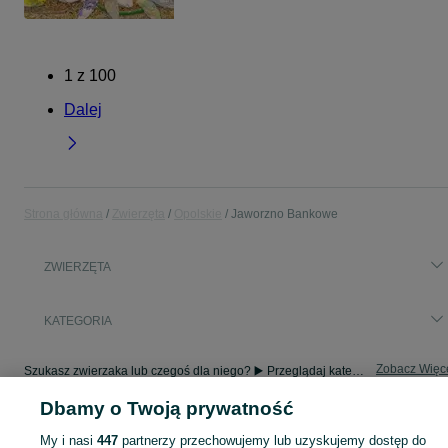
1
z
100
Dalej
Strona główna
Zwierzęta
Opolskie
Jaworzno Bankowe
ZWIERZĘTA
KATEGORIA
Zobacz Więc
Szukasz zwierzaka lub czegoś dla niego? ▶️ Przeglądaj kategorię Zwierzęta na OLX Jaworzno Bankowe i znajdź to, czego potrzebujesz w atrakcyjnych cenach!
Dbamy o Twoją prywatność
Mapa kategorii
My i nasi
447
partnerzy przechowujemy lub uzyskujemy dostęp do