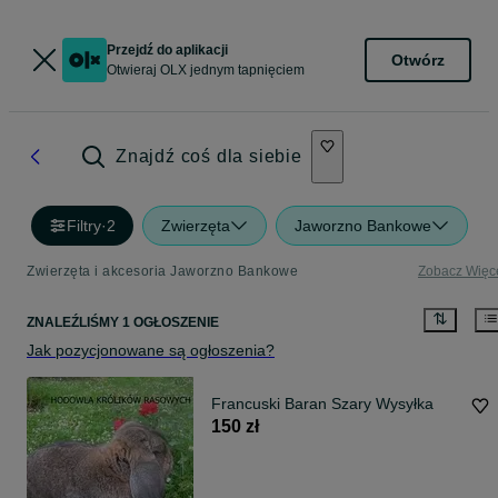
Przejdź do aplikacji
Otwórz
Otwieraj OLX jednym tapnięciem
Znajdź coś dla siebie
Filtry
·
2
Zwierzęta
Jaworzno Bankowe
Zwierzęta i akcesoria Jaworzno Bankowe
Zobacz Więc
ZNALEŹLIŚMY 1 OGŁOSZENIE
Jak pozycjonowane są ogłoszenia?
Francuski Baran Szary Wysyłka
150 zł