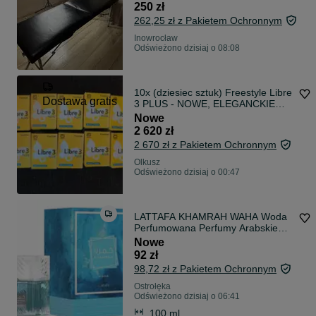
250 zł
262,25 zł z Pakietem Ochronnym
Inowrocław
Odświeżono dzisiaj o 08:08
10x (dziesiec sztuk) Freestyle Libre
Dostawa gratis
3 PLUS - NOWE, ELEGANCKIE
oraz najlepsze pod wzgledem
Nowe
TECHNOLOGICZNYM!
2 620 zł
2 670 zł z Pakietem Ochronnym
Olkusz
Odświeżono dzisiaj o 00:47
LATTAFA KHAMRAH WAHA Woda
Perfumowana Perfumy Arabskie
100ml FOLIA
Nowe
92 zł
98,72 zł z Pakietem Ochronnym
Ostrołęka
Odświeżono dzisiaj o 06:41
100 ml