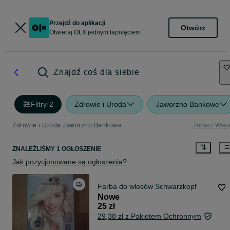
Przejdź do aplikacji
Otwórz
Otwieraj OLX jednym tapnięciem
Znajdź coś dla siebie
Filtry
·
2
Zdrowie i Uroda
Jaworzno Bankowe
Zdrowie i Uroda Jaworzno Bankowe
Zobacz Więc
ZNALEŹLIŚMY 1 OGŁOSZENIE
Jak pozycjonowane są ogłoszenia?
Farba do włosów Schwarzkopf
Nowe
25 zł
29,38 zł z Pakietem Ochronnym