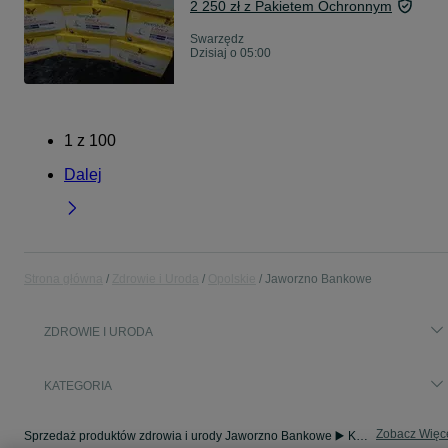
2 250 zł z Pakietem Ochronnym
Swarzędz
Dzisiaj o 05:00
1
z
100
Dalej
Strona główna
Zdrowie i Uroda
Opolskie
Jaworzno Bankowe
ZDROWIE I URODA
KATEGORIA
Zobacz Więc
Sprzedaż produktów zdrowia i urody Jaworzno Bankowe ▶️ Kosmetyki, perfumy, sprzęt medyczny ✅ Nowe i używane w najlepszych cenach ☝ Znajdź ogłoszenia na OLX.pl!