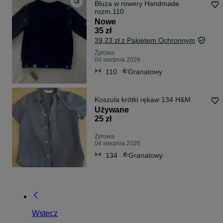
Bluza w rowery Handmade
rozm.110
Nowe
35 zł
39,23 zł z Pakietem Ochronnym
Żyrowa
04 sierpnia 2026
110
Granatowy
Koszula krótki rękaw 134 H&M
Używane
25 zł
Żyrowa
04 sierpnia 2026
134
Granatowy
Wstecz