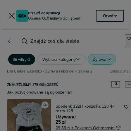
Przejdź do aplikacji
Otwórz
Otwieraj OLX jednym tapnięciem
Znajdź coś dla siebie
Filtry
·
1
Wybierz kategorię
Żyrowa
Dla Ciebie wszystko - Żyrowa i okolice! - Strona 2
Zobacz Więc
ZNALEŹLIŚMY 175 OGŁOSZEŃ
Jak pozycjonowane są ogłoszenia?
Spodenk 122i I koszulka 128 4F
rozm 128
Używane
25 zł
29,38 zł z Pakietem Ochronnym