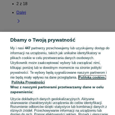
2
z
18
Dalej
Dbamy o Twoją prywatność
Strona główna
Opolskie
Żyrowa
My i nasi
447
partnerzy przechowujemy lub uzyskujemy dostęp do
informacji na urządzeniu, takich jak unikalne identyfikatory w
KATEGORIA
plikach cookie w celu przetwarzania danych osobowych.
Użytkownik może zaakceptować wybory lub zarządzać nimi,
Skorzystaj z największego serwisu ogłoszeniowego - Żyrowa i okolice! Kupuj to, czego pragniesz i sprzedawaj to, czego już nie potrzebujesz!
Zobacz Więc
klikając poniżej lub w dowolnym momencie na stronie polityki
prywatności. Te wybory będą sygnalizowane naszym partnerom i
nie będą miały wpływu na dane przeglądania.
Polityka cookies,
Mapa kategorii
Polityka Prywatności
Mapa miejscowości
Wraz z naszymi partnerami przetwarzamy dane w celu
Mapa ministron
zapewnienia:
Popularne wyszukiwania
Użycie dokładnych danych geolokalizacyjnych. Aktywne
skanowanie charakterystyki urządzenia do celów identyfikacji.
Rozumienie odbiorców dzięki statystyce lub kombinacji danych z
różnych źródeł. Przechowywanie informacji na urządzeniu lub
dostęp do nich. Pomiar efektywności reklam. Rozwój i ulepszanie