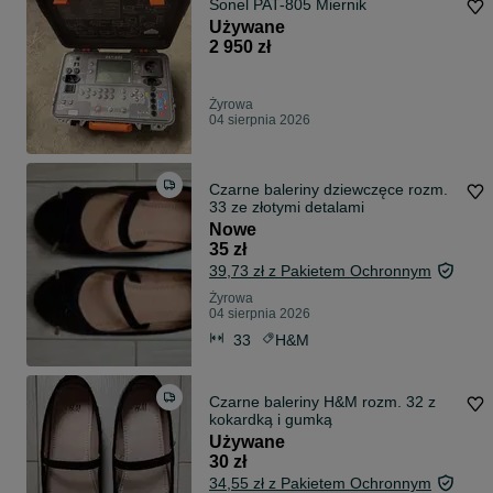
Sonel PAT-805 Miernik
Używane
2 950 zł
Żyrowa
04 sierpnia 2026
Czarne baleriny dziewczęce rozm.
33 ze złotymi detalami
Nowe
35 zł
39,73 zł z Pakietem Ochronnym
Żyrowa
04 sierpnia 2026
33
H&M
Czarne baleriny H&M rozm. 32 z
kokardką i gumką
Używane
30 zł
34,55 zł z Pakietem Ochronnym