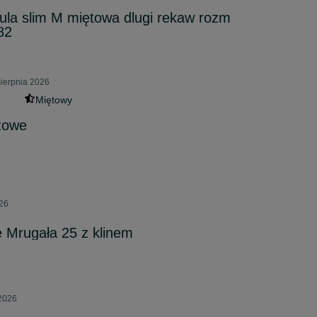
la slim M miętowa dlugi rekaw rozm
82
sierpnia 2026
Miętowy
zowe
026
 Mrugała 25 z klinem
 2026