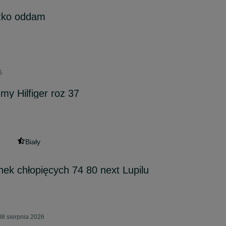
szko oddam
6
y Hilfiger roz 37
Biały
ek chłopięcych 74 80 next Lupilu
08 sierpnia 2026