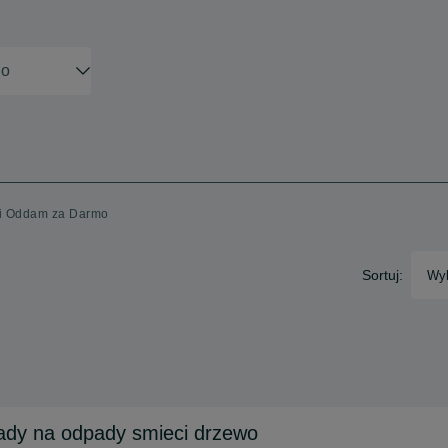
rii Oddam za Darmo
Sortuj:
Wyb
łady na odpady smieci drzewo