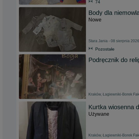
74
Body dla niemowl
Nowe
Stara Jania - 08 sierpnia 202
Pozostałe
Podręcznik do rel
Kraków, Łagiewniki-Borek Fałę
Kurtka wiosenna 
Używane
Kraków, Łagiewniki-Borek Fałę