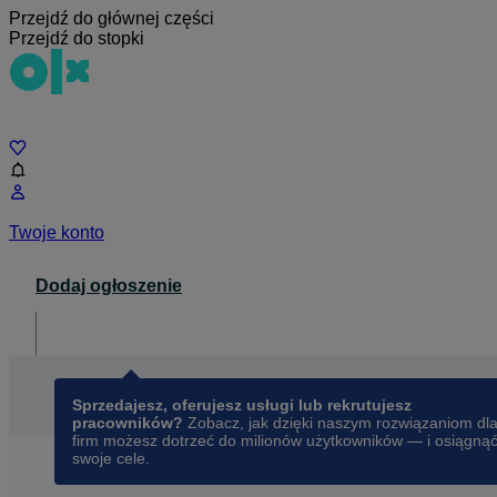
Przejdź do głównej części
Przejdź do stopki
Czat
Twoje konto
Dodaj ogłoszenie
Dla biznesu
opens in a new tab
Sprzedajesz, oferujesz usługi lub rekrutujesz
pracowników?
Zobacz, jak dzięki naszym rozwiązaniom dl
firm możesz dotrzeć do milionów użytkowników — i osiągną
swoje cele.