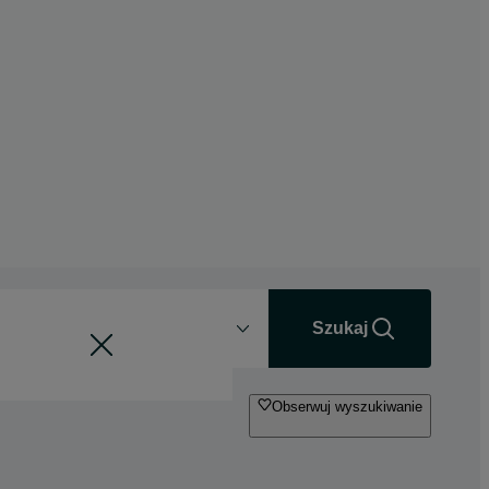
Odległość
+0 km
Szukaj
Obserwuj wyszukiwanie