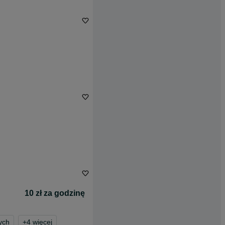
10 zł za godzinę
ych
+
4
więcej