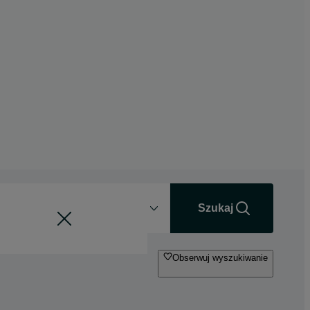
Odległość
+0 km
Szukaj
Obserwuj wyszukiwanie