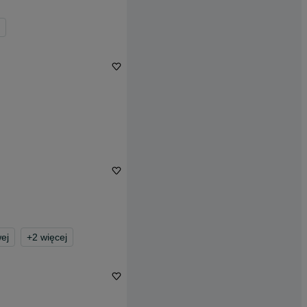
wej
+
2
więcej