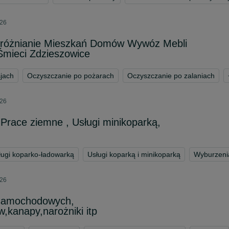
026
różnianie Mieszkań Domów Wywóz Mebli
Śmieci Zdzieszowice
jach
Oczyszczanie po pożarach
Oczyszczanie po zalaniach
026
 Prace ziemne , Usługi minikoparką,
ługi koparko-ładowarką
Usługi koparką i minikoparką
Wyburzenia
026
 samochodowych,
,kanapy,narożniki itp