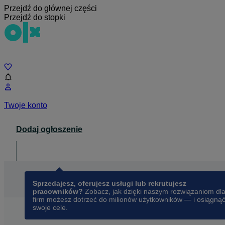
Przejdź do głównej części
Przejdź do stopki
Czat
Twoje konto
Dodaj ogłoszenie
Dla biznesu
opens in a new tab
Sprzedajesz, oferujesz usługi lub rekrutujesz
pracowników?
Zobacz, jak dzięki naszym rozwiązaniom dl
firm możesz dotrzeć do milionów użytkowników — i osiągną
swoje cele.