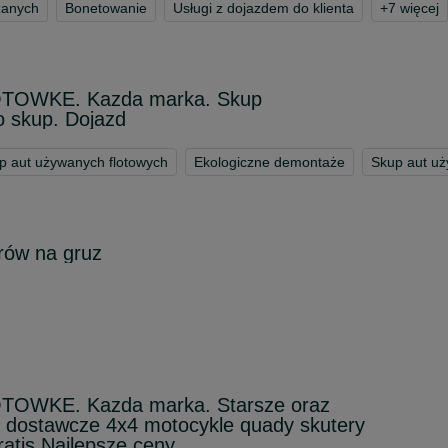
zanych
Bonetowanie
Usługi z dojazdem do klienta
+
7
więcej
TOWKE. Kazda marka. Skup
 skup. Dojazd
p aut używanych flotowych
Ekologiczne demontaże
Skup aut u
rów na gruz
OWKE. Kazda marka. Starsze oraz
dostawcze 4x4 motocykle quady skutery
ratis Najlepsze ceny