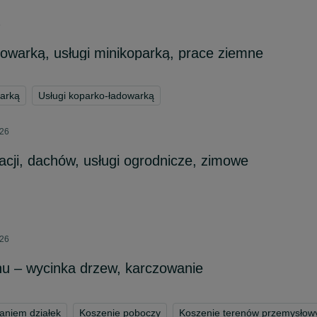
8
dowarką, usługi minikoparką, prace ziemne
parką
Usługi koparko-ładowarką
026
acji, dachów, usługi ogrodnicze, zimowe
026
u – wycinka drzew, karczowanie
aniem działek
Koszenie poboczy
Koszenie terenów przemysłow