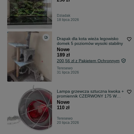
Dziadak
18 lipca 2026
Drapak dla kota wieża legowisko
domek 5 poziomów wysoki stabilny
Nowe
189 zł
200,56 zł z Pakietem Ochronnym
Teresewo
31 lipca 2026
Lampa grzewcza sztuczna kwoka +
promiennik CZERWONY 175 W
ZESTAW
Nowe
110 zł
Teresewo
20 lipca 2026