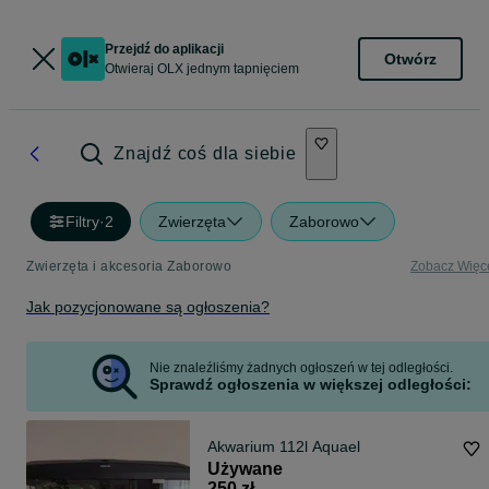
Przejdź do aplikacji
Otwórz
Otwieraj OLX jednym tapnięciem
Znajdź coś dla siebie
Filtry
·
2
Zwierzęta
Zaborowo
Zwierzęta i akcesoria Zaborowo
Zobacz Więc
Jak pozycjonowane są ogłoszenia?
Nie znaleźliśmy żadnych ogłoszeń w tej odległości.
Sprawdź ogłoszenia w większej odległości:
Akwarium 112l Aquael
Używane
250 zł