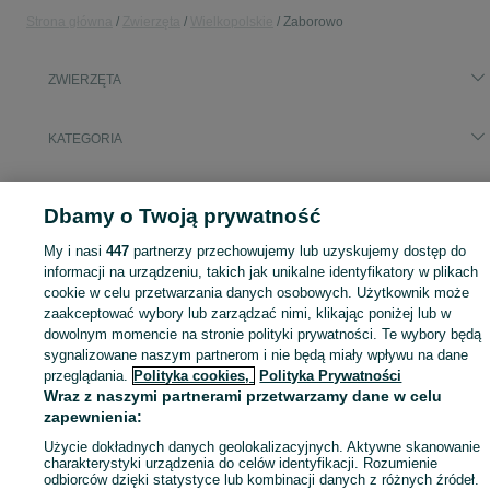
Strona główna
Zwierzęta
Wielkopolskie
Zaborowo
ZWIERZĘTA
KATEGORIA
Zobacz Więc
Szukasz zwierzaka lub czegoś dla niego? ▶️ Przeglądaj kategorię Zwierzęta na OLX Zaborowo i znajdź to, czego potrzebujesz w atrakcyjnych cenach!
Dbamy o Twoją prywatność
Mapa kategorii
My i nasi
447
partnerzy przechowujemy lub uzyskujemy dostęp do
informacji na urządzeniu, takich jak unikalne identyfikatory w plikach
Mapa miejscowości
cookie w celu przetwarzania danych osobowych. Użytkownik może
Mapa ministron
zaakceptować wybory lub zarządzać nimi, klikając poniżej lub w
dowolnym momencie na stronie polityki prywatności. Te wybory będą
Popularne wyszukiwania
sygnalizowane naszym partnerom i nie będą miały wpływu na dane
przeglądania.
Polityka cookies,
Polityka Prywatności
Wraz z naszymi partnerami przetwarzamy dane w celu
zapewnienia:
Użycie dokładnych danych geolokalizacyjnych. Aktywne skanowanie
charakterystyki urządzenia do celów identyfikacji. Rozumienie
odbiorców dzięki statystyce lub kombinacji danych z różnych źródeł.