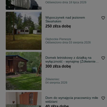
Odświeżono dnia 18 lipca 2026
Wypoczynek nad jeziorem
Ślesińskim
250 zł/za dobę
Głębockie Pierwsze
Odświeżono dnia 03 sierpnia 2026
Domek letniskowy z działką na
wyłączność - wynajmę (Żółwieniec
gmina Ślesin)
300 zł/za dobę
Żółwieniec
04 sierpnia 2026
Dom do wynajęcia pracownicy miłe
widziani
40 zł/za dobę