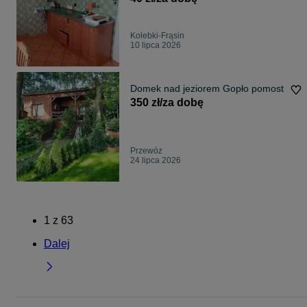
Kolebki-Frąsin
10 lipca 2026
Domek nad jeziorem Gopło pomost
350 zł/za dobę
Przewóz
24 lipca 2026
1
z
63
Dalej