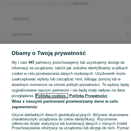
Strona główna
Noclegi
Wielkopolskie
Zaborowo
NOCLEGI
KATEGORIA
Zasłużony urlop spędzaj na przyjemnościach! Znajdź idealne miejsce na wypoczynek w kategorii Noclegi na OLX - Zaborowo i okolice!
Zobacz Więc
Dbamy o Twoją prywatność
My i nasi
447
partnerzy przechowujemy lub uzyskujemy dostęp do
Mapa kategorii
informacji na urządzeniu, takich jak unikalne identyfikatory w plikach
Mapa miejscowości
cookie w celu przetwarzania danych osobowych. Użytkownik może
Mapa ministron
zaakceptować wybory lub zarządzać nimi, klikając poniżej lub w
dowolnym momencie na stronie polityki prywatności. Te wybory będą
Popularne wyszukiwania
sygnalizowane naszym partnerom i nie będą miały wpływu na dane
przeglądania.
Polityka cookies,
Polityka Prywatności
Wraz z naszymi partnerami przetwarzamy dane w celu
zapewnienia:
Użycie dokładnych danych geolokalizacyjnych. Aktywne skanowanie
charakterystyki urządzenia do celów identyfikacji. Rozumienie
odbiorców dzięki statystyce lub kombinacji danych z różnych źródeł.
Przechowywanie informacji na urządzeniu lub dostęp do nich. Pomiar