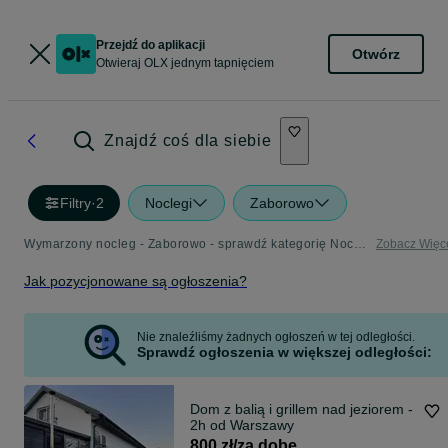
Przejdź do aplikacji
Otwórz
Otwieraj OLX jednym tapnięciem
Znajdź coś dla siebie
Filtry
·
2
Noclegi
Zaborowo
Wymarzony nocleg - Zaborowo - sprawdź kategorię Noclegi
Zobacz Więc
Jak pozycjonowane są ogłoszenia?
Nie znaleźliśmy żadnych ogłoszeń w tej odległości.
Sprawdź ogłoszenia w większej odległości:
Dom z balią i grillem nad jeziorem -
2h od Warszawy
800 zł/za dobę