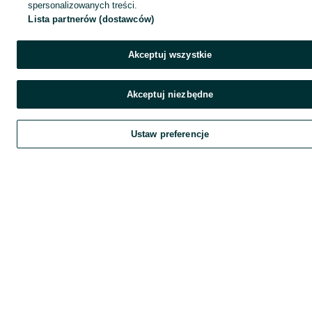
spersonalizowanych treści.
Lista partnerów (dostawców)
Akceptuj wszystkie
Akceptuj niezbędne
Ustaw preferencje
Szukaj
Home
Obserwujesz
Favorite
Dodaj
List it
Chat
Czat
My O
Kont