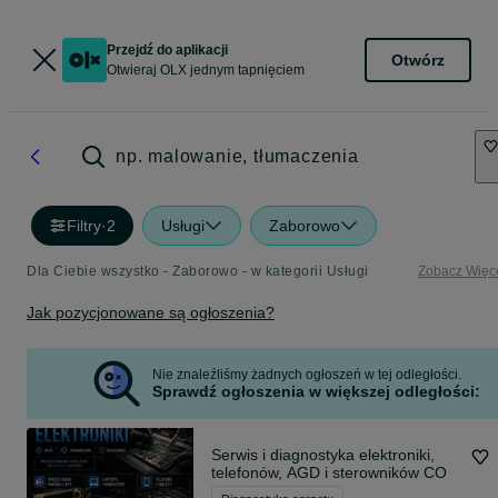
Przejdź do aplikacji
Otwórz
Otwieraj OLX jednym tapnięciem
np. malowanie, tłumaczenia
Filtry
·
2
Usługi
Zaborowo
Dla Ciebie wszystko - Zaborowo - w kategorii Usługi
Zobacz Więc
Jak pozycjonowane są ogłoszenia?
Nie znaleźliśmy żadnych ogłoszeń w tej odległości.
Sprawdź ogłoszenia w większej odległości:
Serwis i diagnostyka elektroniki,
telefonów, AGD i sterowników CO