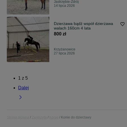
Jastrzębie-Zdrój
14 lipca 2026
Dzierżawa bądź współ dzierżawa
walach 160cm 4 lata
800 zł
Krzyżanowice
27 lipca 2026
1
z
5
Dalej
Strona główna
Zwierzęta
Konie
Konie do dzierżawy