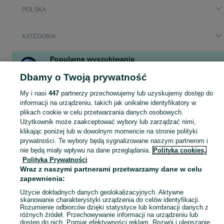
POLSKA
KATEGORIA
Popularne wyszukiwania
ośrodek jeździecki do dzierżawy
konie
dzierżawa konia
Dbamy o Twoją prywatność
dzierżawa konia z przeniesieniem
kuc
My i nasi
447
partnerzy przechowujemy lub uzyskujemy dostęp do
współdzierżawa konia
konie do dzierżawy
informacji na urządzeniu, takich jak unikalne identyfikatory w
plikach cookie w celu przetwarzania danych osobowych.
Użytkownik może zaakceptować wybory lub zarządzać nimi,
Zobacz Więc
Szeroki wybór koni do dzierżawy lub współdzierżawy w Polsce ▶️ Konie sportowe i rekreacyjne w atrakcyjnych cenach ☝ Sprawdź aktualne ogłoszenia na OLX.pl!
klikając poniżej lub w dowolnym momencie na stronie polityki
prywatności. Te wybory będą sygnalizowane naszym partnerom i
nie będą miały wpływu na dane przeglądania.
Polityka cookies,
Mapa kategorii
Polityka Prywatności
Mapa miejscowości
Wraz z naszymi partnerami przetwarzamy dane w celu
Mapa ministron
zapewnienia:
Popularne wyszukiwania
Użycie dokładnych danych geolokalizacyjnych. Aktywne
skanowanie charakterystyki urządzenia do celów identyfikacji.
Rozumienie odbiorców dzięki statystyce lub kombinacji danych z
różnych źródeł. Przechowywanie informacji na urządzeniu lub
dostęp do nich. Pomiar efektywności reklam. Rozwój i ulepszanie