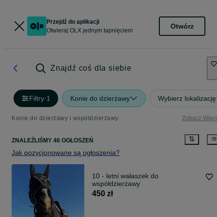
Przejdź do aplikacji
Otwórz
Otwieraj OLX jednym tapnięciem
Znajdź coś dla siebie
Filtry
·
1
Konie do dzierżawy
Wybierz lokalizację
Konie do dzierżawy i współdzierżawy
Zobacz Więc
ZNALEŹLIŚMY 46 OGŁOSZEŃ
Jak pozycjonowane są ogłoszenia?
10 - letni wałaszek do
współdzierżawy
450 zł