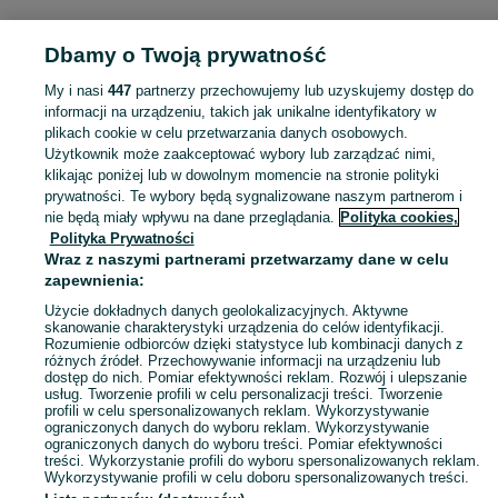
POLSKA » ŁÓDZKIE » ŁÓDŹ
Dbamy o Twoją prywatność
My i nasi
447
partnerzy przechowujemy lub uzyskujemy dostęp do
KATEGORIA
informacji na urządzeniu, takich jak unikalne identyfikatory w
plikach cookie w celu przetwarzania danych osobowych.
Użytkownik może zaakceptować wybory lub zarządzać nimi,
Zobacz Więc
Sprzedaż karmy dla gryzoni i królików Łódź ▶️ Granulaty, mieszanki ziaren i siano ✅ Duży wybór w atrakcyjnych cenach ☝ Znajdź karmę na OLX.pl!
klikając poniżej lub w dowolnym momencie na stronie polityki
prywatności. Te wybory będą sygnalizowane naszym partnerom i
nie będą miały wpływu na dane przeglądania.
Polityka cookies,
Mapa kategorii
Polityka Prywatności
Mapa miejscowości
Wraz z naszymi partnerami przetwarzamy dane w celu
zapewnienia:
Mapa ministron
Użycie dokładnych danych geolokalizacyjnych. Aktywne
Popularne wyszukiwania
skanowanie charakterystyki urządzenia do celów identyfikacji.
Rozumienie odbiorców dzięki statystyce lub kombinacji danych z
różnych źródeł. Przechowywanie informacji na urządzeniu lub
dostęp do nich. Pomiar efektywności reklam. Rozwój i ulepszanie
usług. Tworzenie profili w celu personalizacji treści. Tworzenie
profili w celu spersonalizowanych reklam. Wykorzystywanie
ograniczonych danych do wyboru reklam. Wykorzystywanie
ograniczonych danych do wyboru treści. Pomiar efektywności
treści. Wykorzystanie profili do wyboru spersonalizowanych reklam.
Wykorzystywanie profili w celu doboru spersonalizowanych treści.