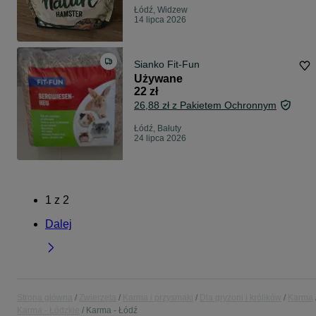
Łódź, Widzew
14 lipca 2026
Sianko Fit-Fun
Używane
22 zł
26,88 zł z Pakietem Ochronnym
Łódź, Bałuty
24 lipca 2026
1
z
2
Dalej
Strona główna
Zwierzęta
Karma i przysmaki
Dla gryzoni i królików
Karma
Karma - Łódzkie
Karma - Łódź