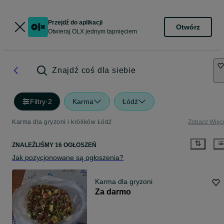
Przejdź do aplikacji
Otwórz
Otwieraj OLX jednym tapnięciem
Znajdź coś dla siebie
Filtry
·
2
Karma
Łódź
Karma dla gryzoni i królików Łódź
Zobacz Więc
ZNALEŹLIŚMY 16 OGŁOSZEŃ
Jak pozycjonowane są ogłoszenia?
Karma dla gryzoni
Za darmo