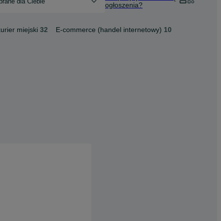
rane dla Ciebie
ogłoszenia?
urier miejski
32
E-commerce (handel internetowy)
10