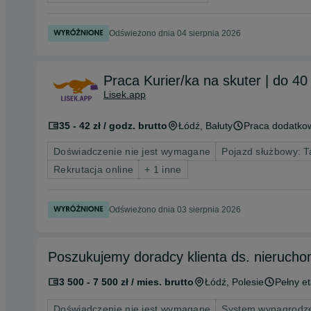
Odświeżono dnia 04 sierpnia 2026
Praca Kurier/ka na skute
Lisek.app
35 - 42 zł / godz. brutto
Łódź
, Bałuty
Praca dodatko
Doświadczenie nie jest wymagane
Pojazd służbowy: T
Rekrutacja online
+ 1 inne
Odświeżono dnia 03 sierpnia 2026
Poszukujemy doradcy klienta ds. nierucho
3 500 - 7 500 zł / mies. brutto
Łódź
, Polesie
Pełny et
Doświadczenie nie jest wymagane
System wynagrodze