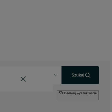
Odległość
+0 km
Szukaj
Obserwuj wyszukiwanie