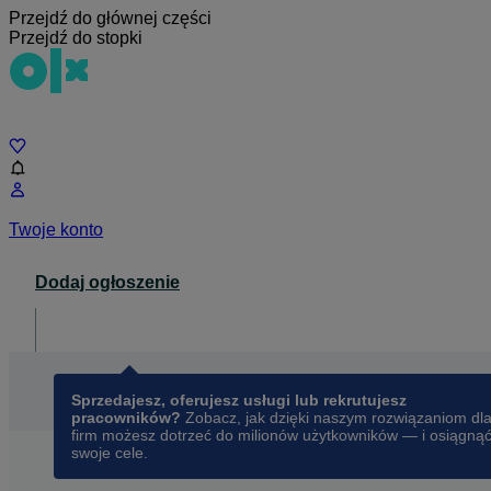
Przejdź do głównej części
Przejdź do stopki
Czat
Twoje konto
Dodaj ogłoszenie
Dla biznesu
opens in a new tab
Sprzedajesz, oferujesz usługi lub rekrutujesz
pracowników?
Zobacz, jak dzięki naszym rozwiązaniom dl
firm możesz dotrzeć do milionów użytkowników — i osiągną
swoje cele.