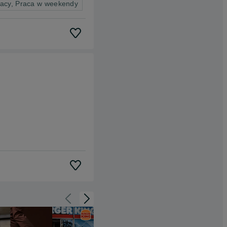
racy, Praca w weekendy
Cofnij do slajdu 1 z 3
Przejdź do slajdu 2 z 3