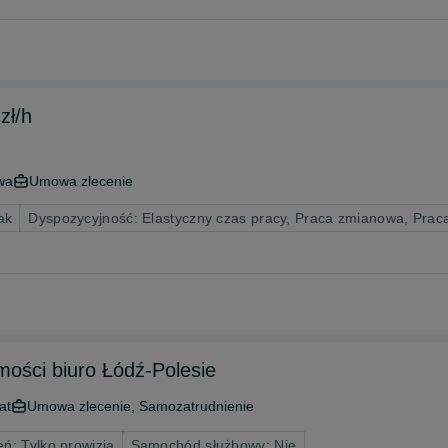
r | do 40 zł/h
wa
Umowa zlecenie
ak
Dyspozycyjność: Elastyczny czas pracy, Praca zmianowa, Pra
mości biuro Łódź-Polesie
at
Umowa zlecenie, Samozatrudnienie
ń: Tylko prowizja
Samochód służbowy: Nie