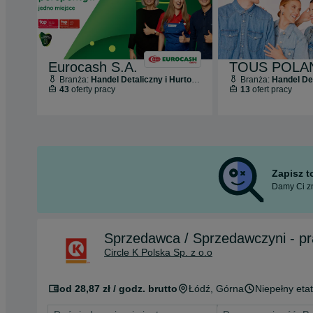
Eurocash S.A.
Branża:
Handel Detaliczny i Hurtowy
Branża:
Handel Deta
43
oferty pracy
13
ofert pracy
Zapisz 
Damy Ci zn
Sprzed
Circle K Polska Sp. z o.o
od 28,87 zł / godz. brutto
Łódź
, Górna
Niepełny etat