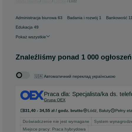
Strona główna
Praca
Łódzkie
Łódź
Administracja biurowa
63
Badania i rozwój
1
Bankowość
1
Edukacja
49
Pokaż wszystkie
Znaleźliśmy
ponad
1 000 ogłoszeń
🇺🇦 Автоматичний переклад українською
Praca dla: Specjalista/ka ds. tel
Grupa OEX
31,40 - 34,55 zł / godz. brutto
Łódź
, Bałuty
Pełny eta
Doświadczenie nie jest wymagane
System wynagrodze
Miejsce pracy: Praca hybrydowa