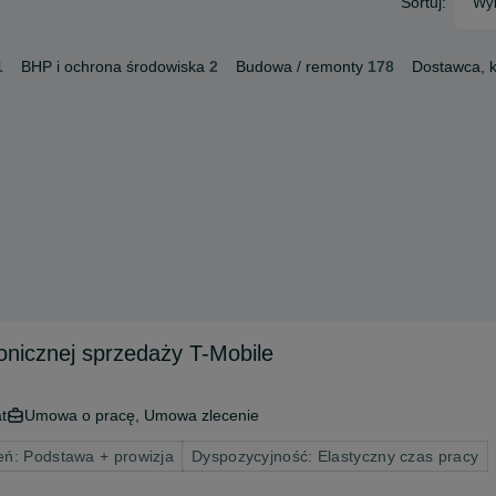
Sortuj:
Wyb
1
BHP i ochrona środowiska
2
Budowa / remonty
178
Dostawca, k
efonicznej sprzedaży T-Mobile
t
Umowa o pracę, Umowa zlecenie
ń: Podstawa + prowizja
Dyspozycyjność: Elastyczny czas pracy