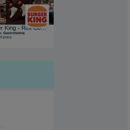
Burger King - Rex Concepts BK Poland S.A.
OTAM TAXI
a:
Gastronomia
Branża:
Transport i Logistyka
rt pracy
1
oferta pracy