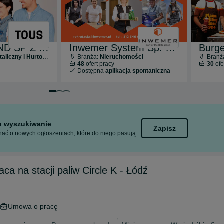
TOUS POLAND SP Z O.O.
Inwemer System Sp. z o.o.
liczny i Hurtowy
Branża:
Nieruchomości
Branż
48
ofert pracy
30
ofe
Dostępna
aplikacja spontaniczna
Przejdź do slajdu 1 z 3
Przejdź do slajdu 2 z 3
Przejdź do slajdu 3 z 3
to wyszukiwanie
Zapisz
ać o nowych ogłoszeniach, które do niego pasują.
awca / Sprzedawczyni - praca na stacji paliw Circle K - Łódź
Umowa o pracę