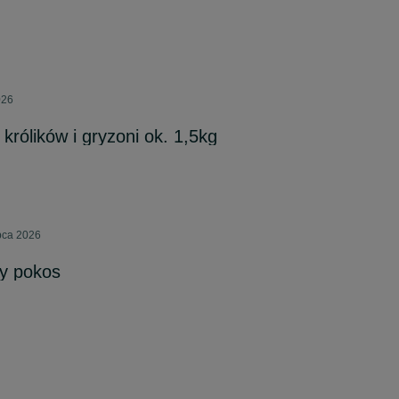
026
 królików i gryzoni ok. 1,5kg
pca 2026
zy pokos