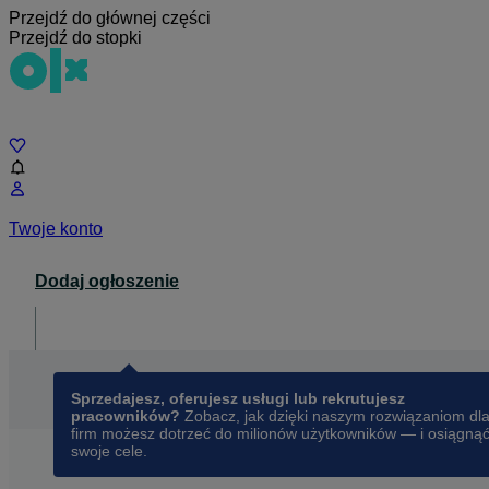
Przejdź do głównej części
Przejdź do stopki
Czat
Twoje konto
Dodaj ogłoszenie
Dla biznesu
opens in a new tab
Sprzedajesz, oferujesz usługi lub rekrutujesz
pracowników?
Zobacz, jak dzięki naszym rozwiązaniom dl
firm możesz dotrzeć do milionów użytkowników — i osiągną
swoje cele.