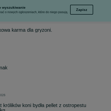
to wyszukiwanie
Zapisz
ać o nowych ogłoszeniach, które do niego pasują.
ikowa karma dla gryzoni.
smak
2026
 królików koni bydła pellet z ostropestu
4kg