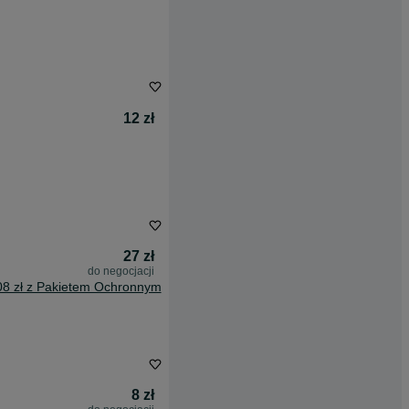
12 zł
27 zł
do negocjacji
08 zł z Pakietem Ochronnym
8 zł