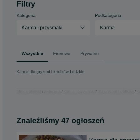
Filtry
Kategoria
Podkategoria
Karma i przysmaki
Karma
Wszystkie
Firmowe
Prywatne
Karma dla gryzoni i królików Łódzkie
Strona główna
Zwierzęta
Karma i przysmaki
Dla gryzoni i królików
K
Znaleźliśmy 47 ogłoszeń