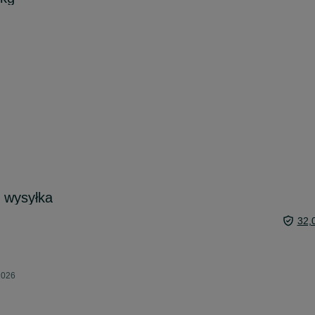
 wysyłka
32,
2026