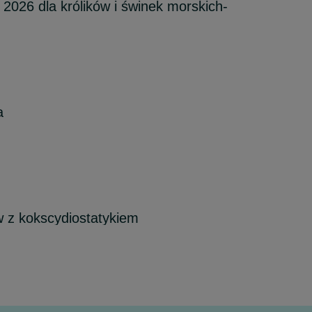
 2026 dla królików i świnek morskich-
a
w z kokscydiostatykiem