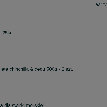
12,
k 25kg
ete chinchilla & degu 500g - 2 szt.
a dla swinki morskiej