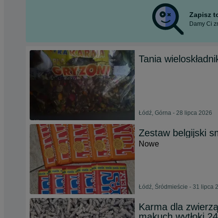
Zapisz 
Damy Ci zn
Tania wieloskładn
Łódź, Górna - 28 lipca 2026
Zestaw belgijski 
Nowe
Łódź, Śródmieście - 31 lipca 
Karma dla zwierząt
makuch wytłoki 2