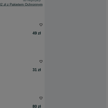
do negocjacji
32 zł z Pakietem Ochronnym
49 zł
31 zł
80 zł