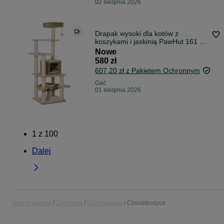
02 sierpnia 2026
Drapak wysoki dla kotów z
koszykami i jaskinią PawHut 161 -
220 cm
Nowe
580 zł
607,20 zł z Pakietem Ochronnym
Gać
01 sierpnia 2026
1
z
100
Dalej
Strona główna
Zwierzęta
Dolnośląskie
Chwalibożyce