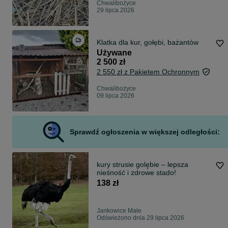
Chwalibożyce
29 lipca 2026
Klatka dla kur, gołębi, bażantów
Używane
2 500 zł
2 550 zł z Pakietem Ochronnym
Chwalibożyce
09 lipca 2026
Sprawdź ogłoszenia w większej odległości:
kury strusie golębie – lepsza
nieśność i zdrowe stado!
138 zł
Jankowice Małe
Odświeżono dnia 29 lipca 2026