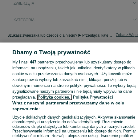
ZWIERZĘTA
KATEGORIA
Zobacz Więc
Szukasz zwierzaka lub czegoś dla niego? ▶️ Przeglądaj kategorię Zwierzęta na OLX Chwalibożyce i znajdź to, czego potrzebujesz w atrakcyjnych cenach!
Dbamy o Twoją prywatność
Mapa kategorii
Mapa miejscowości
My i nasi
447
partnerzy przechowujemy lub uzyskujemy dostęp do
Mapa ministron
informacji na urządzeniu, takich jak unikalne identyfikatory w plikach
cookie w celu przetwarzania danych osobowych. Użytkownik może
Popularne wyszukiwania
zaakceptować wybory lub zarządzać nimi, klikając poniżej lub w
dowolnym momencie na stronie polityki prywatności. Te wybory będą
sygnalizowane naszym partnerom i nie będą miały wpływu na dane
przeglądania.
Polityka cookies,
Polityka Prywatności
Wraz z naszymi partnerami przetwarzamy dane w celu
zapewnienia:
Użycie dokładnych danych geolokalizacyjnych. Aktywne skanowanie
charakterystyki urządzenia do celów identyfikacji. Rozumienie
odbiorców dzięki statystyce lub kombinacji danych z różnych źródeł.
Przechowywanie informacji na urządzeniu lub dostęp do nich. Pomiar
efektywności reklam. Rozwój i ulepszanie usług. Tworzenie profili w