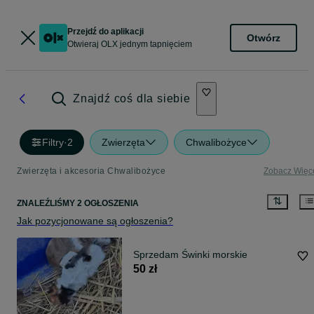
Przejdź do aplikacji
Otwórz
Otwieraj OLX jednym tapnięciem
Znajdź coś dla siebie
Filtry
·
2
Zwierzęta
Chwalibożyce
Zwierzęta i akcesoria Chwalibożyce
Zobacz Więc
ZNALEŹLIŚMY 2 OGŁOSZENIA
Jak pozycjonowane są ogłoszenia?
Sprzedam Świnki morskie
50 zł