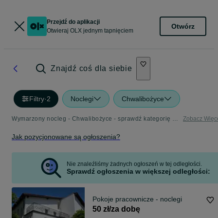
Przejdź do aplikacji
Otwórz
Otwieraj OLX jednym tapnięciem
Znajdź coś dla siebie
Filtry
·
2
Noclegi
Chwalibożyce
Wymarzony nocleg - Chwalibożyce - sprawdź kategorię Noclegi
Zobacz Więc
Jak pozycjonowane są ogłoszenia?
Nie znaleźliśmy żadnych ogłoszeń w tej odległości.
Sprawdź ogłoszenia w większej odległości:
Pokoje pracownicze - noclegi
50 zł/za dobę