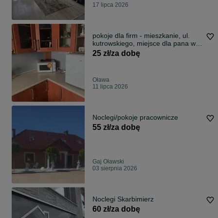
17 lipca 2026
pokoje dla firm - mieszkanie, ul.
kutrowskiego, miejsce dla pana w
pokoju 2 osobowym
25 zł/za dobę
Oława
11 lipca 2026
Noclegi/pokoje pracownicze
55 zł/za dobę
Gaj Oławski
03 sierpnia 2026
Noclegi Skarbimierz
60 zł/za dobę