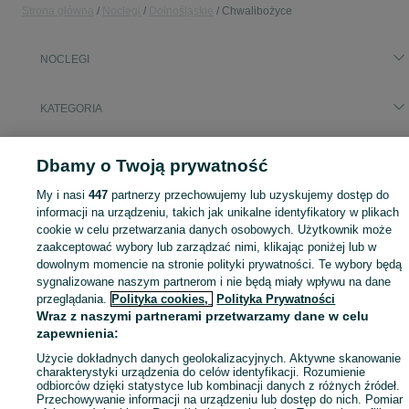
Strona główna
Noclegi
Dolnośląskie
Chwalibożyce
NOCLEGI
KATEGORIA
Zasłużony urlop spędzaj na przyjemnościach! Znajdź idealne miejsce na wypoczynek w kategorii Noclegi na OLX - Chwalibożyce i okolice!
Zobacz Więc
Dbamy o Twoją prywatność
My i nasi
447
partnerzy przechowujemy lub uzyskujemy dostęp do
Mapa kategorii
informacji na urządzeniu, takich jak unikalne identyfikatory w plikach
Mapa miejscowości
cookie w celu przetwarzania danych osobowych. Użytkownik może
Mapa ministron
zaakceptować wybory lub zarządzać nimi, klikając poniżej lub w
dowolnym momencie na stronie polityki prywatności. Te wybory będą
Popularne wyszukiwania
sygnalizowane naszym partnerom i nie będą miały wpływu na dane
przeglądania.
Polityka cookies,
Polityka Prywatności
Wraz z naszymi partnerami przetwarzamy dane w celu
zapewnienia:
Użycie dokładnych danych geolokalizacyjnych. Aktywne skanowanie
charakterystyki urządzenia do celów identyfikacji. Rozumienie
odbiorców dzięki statystyce lub kombinacji danych z różnych źródeł.
Przechowywanie informacji na urządzeniu lub dostęp do nich. Pomiar