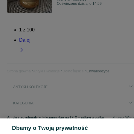
Odświeżono dzisiaj o 14:59
1
z
100
Dalej
Strona główna
Antyki i Kolekcje
Dolnośląskie
Chwalibożyce
ANTYKI I KOLEKCJE
KATEGORIA
Antyki i przedmioty kolekcjonerskie na OLX – odkryj wyjątkowe oferty antyków i rzadkich przedmiotów. Sprawdź unikalne kolekcje! Chwalibożyce i okolice.
Zobacz Więc
Dbamy o Twoją prywatność
Mapa kategorii