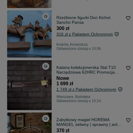
Rzeźbione figurki Don Kichot
Sancho Pansa
300 zł
316 zł z Pakietem Ochronnym
Kraków, Krowodrza
Odświeżono dzisiaj o 15:06
Katana kolekcjonerska Stal T10
Narzędziowa 62HRC Promocja
Warszawa - odbierz w Naszym
Nowe
Punkcie i wybierz konkretny
1 699 zł
egzemplarz
1 749 zł z Pakietem Ochronnym
Warszawa, Białołęka
Odświeżono dzisiaj o 15:24
Zabytkowy magiel HOREMA
MANGEL żeliwny | sprawny | antyk
| loft | vintage |
370 zł