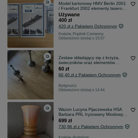
Model kartonowy HMV Berlin 2001
/ Frankfurt 2002 elementy laserowe
S61 Albatros 1976 skala 1:250
Używane
400 zł
420 zł z Pakietem Ochronnym
Kraków, Prądnik Czerwony
Odświeżono dzisiaj o 15:07
Zestaw składający się z krzyża,
świeczników oraz elementów
uzupełniających zestaw
60 zł
66,40 zł z Pakietem Ochronnym
Bydgoszcz
Odświeżono dzisiaj o 14:44
Wazon Lucyna Pijaczewska HSA
Barbara PRL Iryzowany Miodowy
Różowy
699 zł
730,96 zł z Pakietem Ochronnym
Kraków, Podgórze