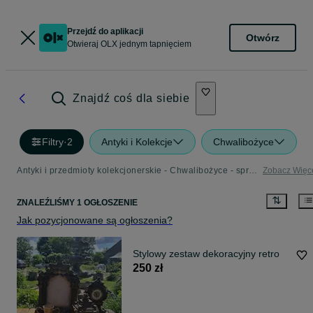
Przejdź do aplikacji
Otwórz
Otwieraj OLX jednym tapnięciem
Znajdź coś dla siebie
Filtry
·
2
Antyki i Kolekcje
Chwalibożyce
Antyki i przedmioty kolekcjonerskie - Chwalibożyce - sprawdź ogłoszenia w Twojej okolicy
Zobacz Więc
ZNALEŹLIŚMY 1 OGŁOSZENIE
Jak pozycjonowane są ogłoszenia?
Stylowy zestaw dekoracyjny retro
250 zł