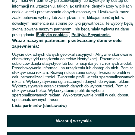
My i nasi
447
partnerzy przechowujemy lub uzyskujemy dostęp do
Mapa miejscowości
informacji na urządzeniu, takich jak unikalne identyfikatory w plikach
Mapa ministron
cookie w celu przetwarzania danych osobowych. Użytkownik może
zaakceptować wybory lub zarządzać nimi, klikając poniżej lub w
Popularne wyszukiwania
dowolnym momencie na stronie polityki prywatności. Te wybory będą
sygnalizowane naszym partnerom i nie będą miały wpływu na dane
przeglądania.
Polityka cookies,
Polityka Prywatności
Wraz z naszymi partnerami przetwarzamy dane w celu
zapewnienia:
Użycie dokładnych danych geolokalizacyjnych. Aktywne skanowanie
charakterystyki urządzenia do celów identyfikacji. Rozumienie
odbiorców dzięki statystyce lub kombinacji danych z różnych źródeł.
Przechowywanie informacji na urządzeniu lub dostęp do nich. Pomiar
efektywności reklam. Rozwój i ulepszanie usług. Tworzenie profili w
celu personalizacji treści. Tworzenie profili w celu spersonalizowanych
reklam. Wykorzystywanie ograniczonych danych do wyboru reklam.
Wykorzystywanie ograniczonych danych do wyboru treści. Pomiar
efektywności treści. Wykorzystanie profili do wyboru
spersonalizowanych reklam. Wykorzystywanie profili w celu doboru
spersonalizowanych treści.
Lista partnerów (dostawców)
Akceptuj wszystkie