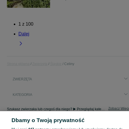
1
z
100
Dalej
Strona główna
Zwierzęta
Śląskie
Celiny
ZWIERZĘTA
KATEGORIA
Zobacz Więc
Szukasz zwierzaka lub czegoś dla niego? ▶️ Przeglądaj kategorię Zwierzęta na OLX Celiny i znajdź to, czego potrzebujesz w atrakcyjnych cenach!
Dbamy o Twoją prywatność
Mapa kategorii