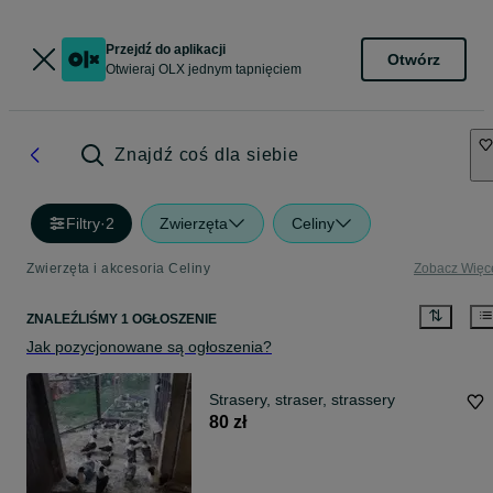
Przejdź do aplikacji
Otwórz
Otwieraj OLX jednym tapnięciem
Znajdź coś dla siebie
Filtry
·
2
Zwierzęta
Celiny
Zwierzęta i akcesoria Celiny
Zobacz Więc
ZNALEŹLIŚMY 1 OGŁOSZENIE
Jak pozycjonowane są ogłoszenia?
Strasery, straser, strassery
80 zł