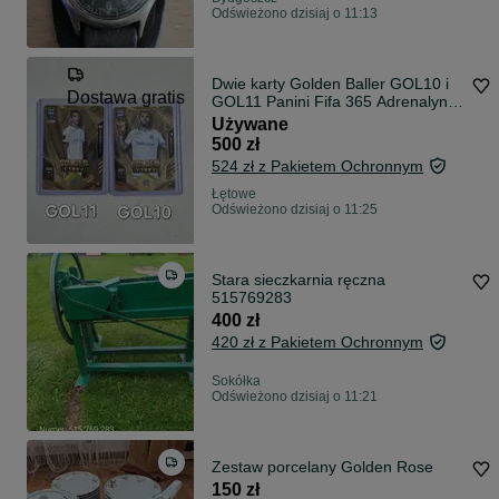
Odświeżono dzisiaj o 11:13
Dwie karty Golden Baller GOL10 i
Dostawa gratis
GOL11 Panini Fifa 365 Adrenalyn
XL 2026
Używane
500 zł
524 zł z Pakietem Ochronnym
Łętowe
Odświeżono dzisiaj o 11:25
Stara sieczkarnia ręczna
515769283
400 zł
420 zł z Pakietem Ochronnym
Sokółka
Odświeżono dzisiaj o 11:21
Zestaw porcelany Golden Rose
150 zł