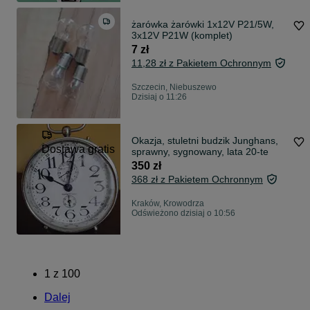
żarówka żarówki 1x12V P21/5W,
3x12V P21W (komplet)
7 zł
11,28 zł z Pakietem Ochronnym
Szczecin, Niebuszewo
Dzisiaj o 11:26
Okazja, stuletni budzik Junghans,
Dostawa gratis
sprawny, sygnowany, lata 20-te
350 zł
368 zł z Pakietem Ochronnym
Kraków, Krowodrza
Odświeżono dzisiaj o 10:56
1
z
100
Dalej