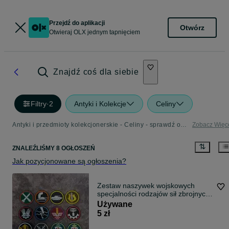
Przejdź do aplikacji
Otwórz
Otwieraj OLX jednym tapnięciem
Znajdź coś dla siebie
Filtry
·
2
Antyki i Kolekcje
Celiny
Antyki i przedmioty kolekcjonerskie - Celiny - sprawdź ogłoszenia w Twojej okolicy
Zobacz Więc
ZNALEŹLIŚMY 8 OGŁOSZEŃ
Jak pozycjonowane są ogłoszenia?
Zestaw naszywek wojskowych
specjalności rodzajów sił zbrojnych
PRL LWP
Używane
5 zł