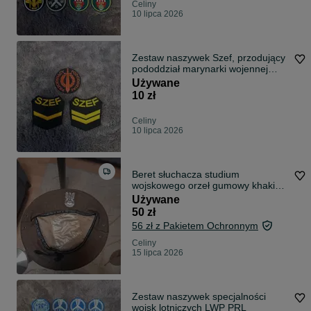
Celiny
10 lipca 2026
Zestaw naszywek Szef, przodujący
pododdział marynarki wojennej
LWP
Używane
10 zł
Celiny
10 lipca 2026
Beret słuchacza studium
wojskowego orzeł gumowy khaki
LWP PRL
Używane
50 zł
56 zł z Pakietem Ochronnym
Celiny
15 lipca 2026
Zestaw naszywek specjalności
wojsk lotniczych LWP PRL