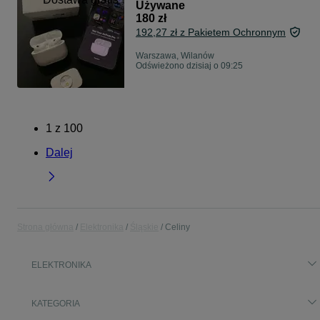
Używane
180 zł
192,27 zł z Pakietem Ochronnym
Warszawa, Wilanów
Odświeżono dzisiaj o 09:25
1
z
100
Dalej
Strona główna
Elektronika
Śląskie
Celiny
ELEKTRONIKA
KATEGORIA