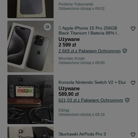
Piotrków Trybunalski
Odświeżono dzisiaj o 09:02
 Apple iPhone 15 Pro 256GB
Black Titanium I Bateria 88% I
idealny
Używane
2 599 zł
2 669 zł z Pakietem Ochronnym
Wrocław, Krzyki
Odświeżono dzisiaj o 09:00
Konsola Nintendo Switch V2 + Etui
Dostawa gratis
Używane
589,90 zł
621,03 zł z Pakietem Ochronnym
Elbląg
Odświeżono dzisiaj o 09:18
Słuchawki AirPods Pro 3
Dostawa gratis