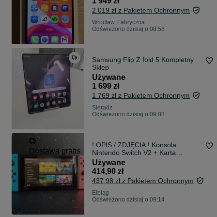
1 949 zł
2 019 zł z Pakietem Ochronnym
Wrocław, Fabryczna
Odświeżono dzisiaj o 08:58
Samsung Flip Z fold 5 Kompletny
Sklep
Używane
1 699 zł
1 769 zł z Pakietem Ochronnym
Sieradz
Odświeżono dzisiaj o 09:03
! OPIS / ZDJĘCIA ! Konsola
Dostawa gratis
Nintendo Switch V2 + Karta
MicroSD 64GB DARMOWA
Używane
DOSTAWA
414,90 zł
437,98 zł z Pakietem Ochronnym
Elbląg
Odświeżono dzisiaj o 09:14