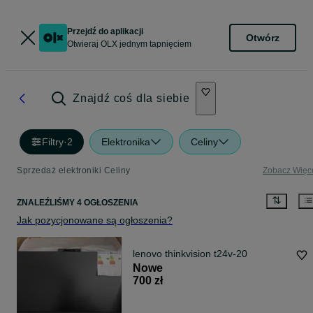
Przejdź do aplikacji
Otwórz
Otwieraj OLX jednym tapnięciem
Znajdź coś dla siebie
Filtry
·
2
Elektronika
Celiny
Sprzedaż elektroniki Celiny
Zobacz Więc
ZNALEŹLIŚMY 4 OGŁOSZENIA
Jak pozycjonowane są ogłoszenia?
lenovo thinkvision t24v-20
Nowe
700 zł