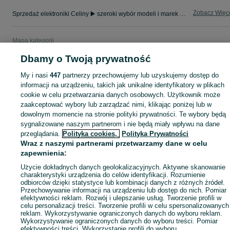
Zobacz Więc
Sprzedaż elektroniki Celiny ▶️ szeroki wybór modeli i marek ✅ Nowe i używane oferty w atrakcyjnych cenach ☝ Sprawdź ogłoszenia online na OLX.pl!
Mapa kategorii
Mapa miejscowości
Dbamy o Twoją prywatność
Mapa ministron
My i nasi
447
partnerzy przechowujemy lub uzyskujemy dostęp do
Popularne wyszukiwania
informacji na urządzeniu, takich jak unikalne identyfikatory w plikach
cookie w celu przetwarzania danych osobowych. Użytkownik może
zaakceptować wybory lub zarządzać nimi, klikając poniżej lub w
dowolnym momencie na stronie polityki prywatności. Te wybory będą
sygnalizowane naszym partnerom i nie będą miały wpływu na dane
przeglądania.
Polityka cookies,
Polityka Prywatności
Wraz z naszymi partnerami przetwarzamy dane w celu
zapewnienia:
Użycie dokładnych danych geolokalizacyjnych. Aktywne skanowanie
charakterystyki urządzenia do celów identyfikacji. Rozumienie
odbiorców dzięki statystyce lub kombinacji danych z różnych źródeł.
Przechowywanie informacji na urządzeniu lub dostęp do nich. Pomiar
efektywności reklam. Rozwój i ulepszanie usług. Tworzenie profili w
celu personalizacji treści. Tworzenie profili w celu spersonalizowanych
reklam. Wykorzystywanie ograniczonych danych do wyboru reklam.
Wykorzystywanie ograniczonych danych do wyboru treści. Pomiar
efektywności treści. Wykorzystanie profili do wyboru