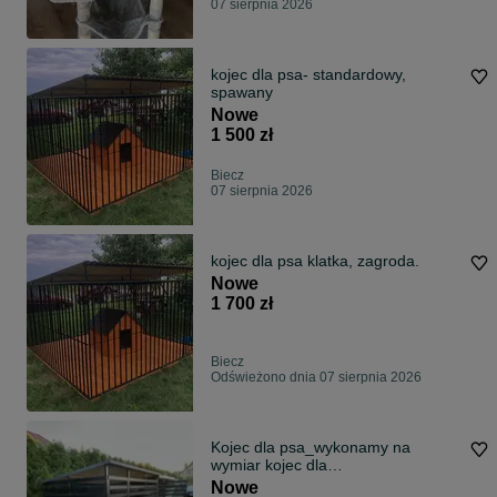
07 sierpnia 2026
kojec dla psa- standardowy,
spawany
Nowe
1 500 zł
Biecz
07 sierpnia 2026
kojec dla psa klatka, zagroda.
Nowe
1 700 zł
Biecz
Odświeżono dnia 07 sierpnia 2026
Kojec dla psa_wykonamy na
wymiar kojec dla
psa_PRODUCENT!
Nowe