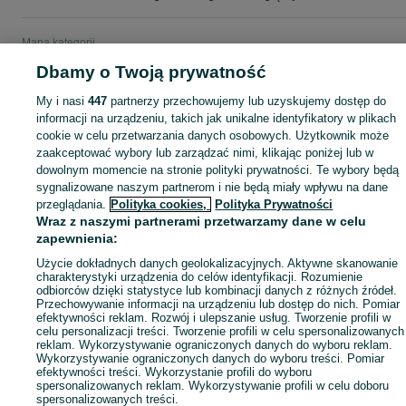
Mapa kategorii
Mapa miejscowości
Dbamy o Twoją prywatność
Mapa ministron
My i nasi
447
partnerzy przechowujemy lub uzyskujemy dostęp do
Popularne wyszukiwania
informacji na urządzeniu, takich jak unikalne identyfikatory w plikach
cookie w celu przetwarzania danych osobowych. Użytkownik może
zaakceptować wybory lub zarządzać nimi, klikając poniżej lub w
dowolnym momencie na stronie polityki prywatności. Te wybory będą
sygnalizowane naszym partnerom i nie będą miały wpływu na dane
przeglądania.
Polityka cookies,
Polityka Prywatności
Wraz z naszymi partnerami przetwarzamy dane w celu
zapewnienia:
Użycie dokładnych danych geolokalizacyjnych. Aktywne skanowanie
charakterystyki urządzenia do celów identyfikacji. Rozumienie
odbiorców dzięki statystyce lub kombinacji danych z różnych źródeł.
Przechowywanie informacji na urządzeniu lub dostęp do nich. Pomiar
efektywności reklam. Rozwój i ulepszanie usług. Tworzenie profili w
celu personalizacji treści. Tworzenie profili w celu spersonalizowanych
reklam. Wykorzystywanie ograniczonych danych do wyboru reklam.
Wykorzystywanie ograniczonych danych do wyboru treści. Pomiar
efektywności treści. Wykorzystanie profili do wyboru
spersonalizowanych reklam. Wykorzystywanie profili w celu doboru
spersonalizowanych treści.