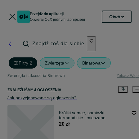
Przejdź do aplikacji
Otwórz
Otwieraj OLX jednym tapnięciem
Znajdź coś dla siebie
Filtry
·
2
Zwierzęta
Binarowa
Zwierzęta i akcesoria Binarowa
Zobacz Więc
ZNALEŹLIŚMY 4 OGŁOSZENIA
Jak pozycjonowane są ogłoszenia?
Króliki samce, samiczki
termondzkie i mieszane
20 zł