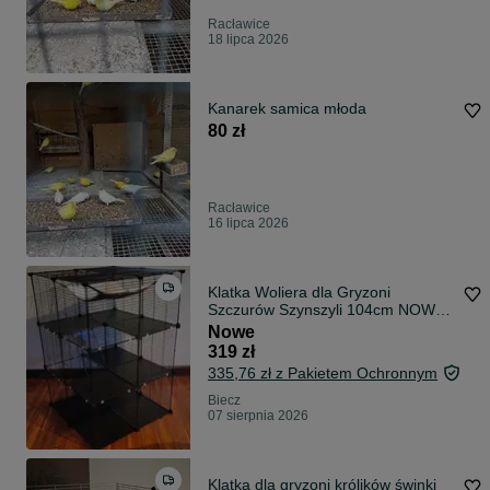
Racławice
18 lipca 2026
Kanarek samica młoda
80 zł
Racławice
16 lipca 2026
Klatka Woliera dla Gryzoni
Szczurów Szynszyli 104cm NOWA
Wybieg Kojec
Nowe
319 zł
335,76 zł z Pakietem Ochronnym
Biecz
07 sierpnia 2026
Klatka dla gryzoni królików świnki