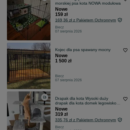
morskiej psa kota NOWA modułowa
Nowe
159 zł
169,36 zł z Pakietem Ochronnym
Biecz
07 sierpnia 2026
Kojec dla psa spawany mocny
Nowe
1 500 zł
Biecz
07 sierpnia 2026
Drapak dla kota Wysoki duży
drapak dla kota domek legowisko
143cm NOWY
Nowe
319 zł
335,76 zł z Pakietem Ochronnym
Biecz