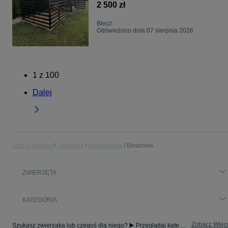
2 500 zł
Biecz
Odświeżono dnia 07 sierpnia 2026
1
z
100
Dalej
Strona główna
Zwierzęta
Małopolskie
Binarowa
ZWIERZĘTA
KATEGORIA
Zobacz Więc
Szukasz zwierzaka lub czegoś dla niego? ▶️ Przeglądaj kategorię Zwierzęta na OLX Binarowa i znajdź to, czego potrzebujesz w atrakcyjnych cenach!