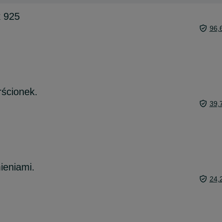
k 925
96,
rścionek.
39,
ieniami.
24,