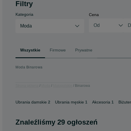
Filtry
Kategoria
Cena
Moda
Wszystkie
Firmowe
Prywatne
Moda Binarowa
Strona główna
Moda
Małopolskie
Binarowa
Ubrania damskie
2
Ubrania męskie
1
Akcesoria
1
Biżuter
Znaleźliśmy 29 ogłoszeń