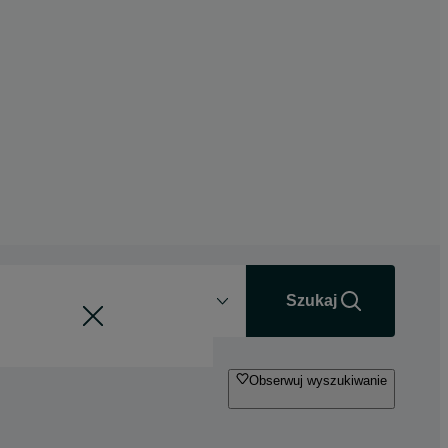
Odległość
+0 km
Szukaj
Obserwuj wyszukiwanie