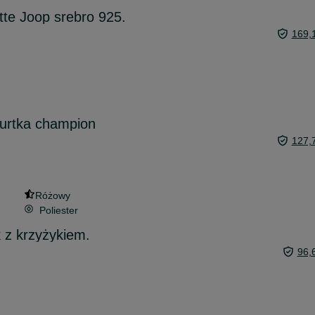
tte Joop srebro 925.
169,
urtka champion
127,
Różowy
Poliester
 z krzyżykiem.
96,