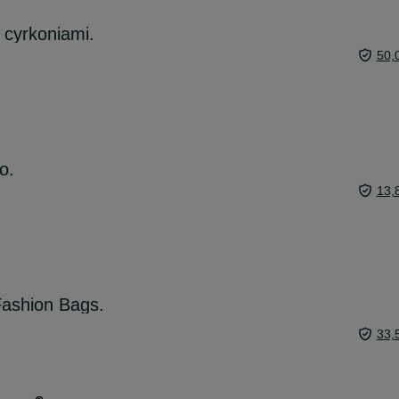
 cyrkoniami.
50,
o.
13,
ashion Bags.
33,