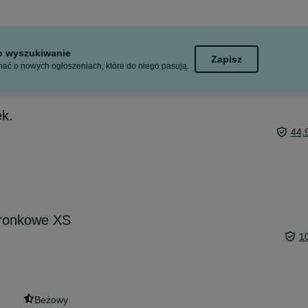
to wyszukiwanie
Zapisz
ać o nowych ogłoszeniach, które do niego pasują.
ek.
44,
oronkowe XS
1
Beżowy