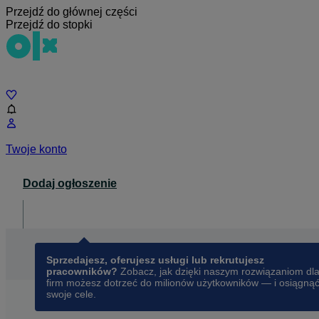
Przejdź do głównej części
Przejdź do stopki
Czat
Twoje konto
Dodaj ogłoszenie
Dla biznesu
opens in a new tab
Sprzedajesz, oferujesz usługi lub rekrutujesz
pracowników?
Zobacz, jak dzięki naszym rozwiązaniom dl
firm możesz dotrzeć do milionów użytkowników — i osiągną
swoje cele.