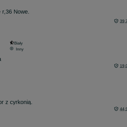
 r,36 Nowe.
39,
Biały
Inny
a
19,
or z cyrkonią.
44,