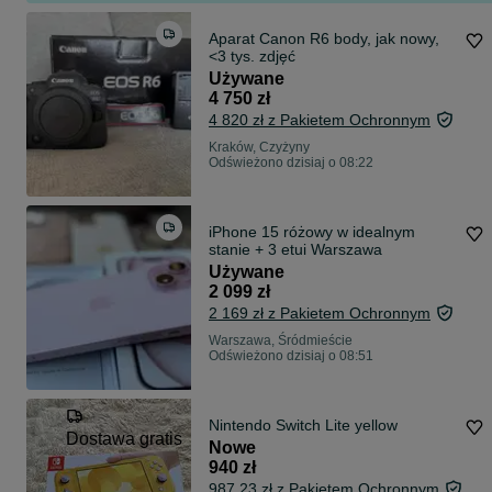
Aparat Canon R6 body, jak nowy,
<3 tys. zdjęć
Używane
4 750 zł
4 820 zł z Pakietem Ochronnym
Kraków, Czyżyny
Odświeżono dzisiaj o 08:22
iPhone 15 różowy w idealnym
stanie + 3 etui Warszawa
Używane
2 099 zł
2 169 zł z Pakietem Ochronnym
Warszawa, Śródmieście
Odświeżono dzisiaj o 08:51
Nintendo Switch Lite yellow
Dostawa gratis
Nowe
940 zł
987,23 zł z Pakietem Ochronnym