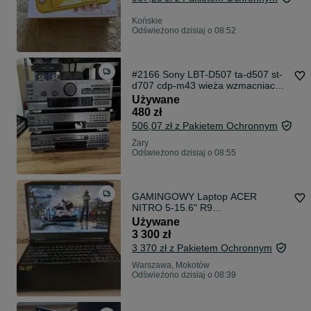
Końskie
Odświeżono dzisiaj o 08:52
#2166 Sony LBT-D507 ta-d507 st-
d707 cdp-m43 wieża wzmacniacz
cd radio amplitiuner
Używane
480 zł
506,07 zł z Pakietem Ochronnym
Żary
Odświeżono dzisiaj o 08:55
GAMINGOWY Laptop ACER
NITRO 5-15.6" R9
16x4.60Ghz,16GB,RTX3080-
Używane
8GB/105W
3 300 zł
3 370 zł z Pakietem Ochronnym
Warszawa, Mokotów
Odświeżono dzisiaj o 08:39