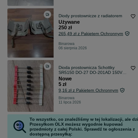
Diody prostownicze z radiatorem
Używane
250 zł
265,49 zł z Pakietem Ochronnym
Binarowa
06 sierpnia 2026
Dioda prostownicza Schottky
SR5150 DO-27 DO-201AD 150V
5A
Nowe
5 zł
9,16 zł z Pakietem Ochronnym
Binarowa
11 lipca 2026
To wszystko, co znaleźliśmy w tej lokalizacji, ale dz
Przesyłkom OLX możesz wygodnie kupować
przedmioty z całej Polski. Sprawdź te ogłoszenia z
dostępną przesyłką: