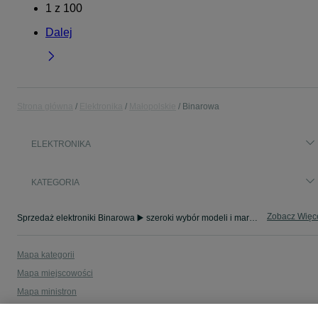
1
z
100
Dalej
Strona główna
Elektronika
Małopolskie
Binarowa
ELEKTRONIKA
KATEGORIA
Zobacz Więc
Sprzedaż elektroniki Binarowa ▶️ szeroki wybór modeli i marek ✅ Nowe i używane oferty w atrakcyjnych cenach ☝ Sprawdź ogłoszenia online na OLX.pl!
Mapa kategorii
Mapa miejscowości
Mapa ministron
Popularne wyszukiwania