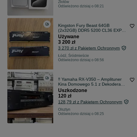
Złotów
Odświeżono dzisiaj o 08:21
Kingston Fury Beast 64GB
(2x32GB) DDR5 5200 CL36 EXPO
— MemTest PASS
Używane
3 200 zł
3 270 zł z Pakietem Ochronnym
Łódź, Śródmieście
Odświeżono dzisiaj o 08:56
‼️ Yamaha RX-V350 – Amplituner
Kina Domowego 5.1 z Dekoderami
Dolby Digital/DTS i Wejściami
Uszkodzone
Cyfrowymi | Audio Room
120 zł
128,79 zł z Pakietem Ochronnym
Olsztyn
Odświeżono dzisiaj o 08:25