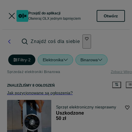
Przejdź do aplikacji
Otwórz
Otwieraj OLX jednym tapnięciem
Znajdź coś dla siebie
Filtry
·
2
Elektronika
Binarowa
Sprzedaż elektroniki Binarowa
Zobacz Więc
ZNALEŹLIŚMY 8 OGŁOSZEŃ
Jak pozycjonowane są ogłoszenia?
Sprzęt elektroniczny niesprawny
Uszkodzone
50 zł