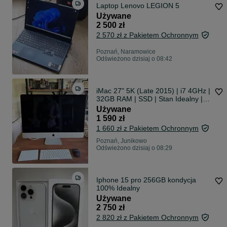
Laptop Lenovo LEGION 5
Używane
2 500 zł
2 570 zł z Pakietem Ochronnym
Poznań, Naramowice
Odświeżono dzisiaj o 08:42
iMac 27" 5K (Late 2015) | i7 4GHz |
32GB RAM | SSD | Stan Idealny |
Zestaw z Gładzikiem, Klawiatura i
Używane
Myszką!
1 590 zł
1 660 zł z Pakietem Ochronnym
Poznań, Junikowo
Odświeżono dzisiaj o 08:29
Iphone 15 pro 256GB kondycja
100% Idealny
Używane
2 750 zł
2 820 zł z Pakietem Ochronnym