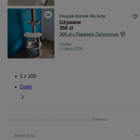
Drapak domek dla kota
Używane
350 zł
368 zł z Pakietem Ochronnym
Cieślin
12 lipca 2026
1
z
100
Dalej
Strona główna
Zwierzęta
Kujawsko-pomorskie
Batkowo
ZWIERZĘTA