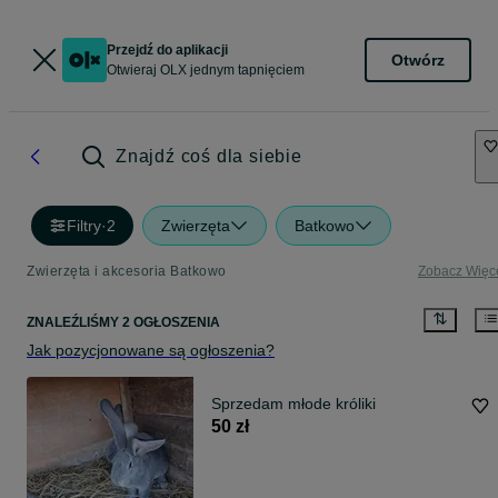
Przejdź do aplikacji
Otwórz
Otwieraj OLX jednym tapnięciem
Znajdź coś dla siebie
Filtry
·
2
Zwierzęta
Batkowo
Zwierzęta i akcesoria Batkowo
Zobacz Więc
ZNALEŹLIŚMY 2 OGŁOSZENIA
Jak pozycjonowane są ogłoszenia?
Sprzedam młode króliki
50 zł