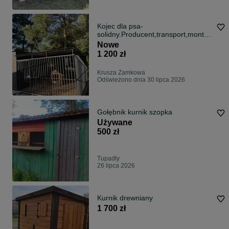
Kojec dla psa-
solidny.Producent,transport,montaż
-w cenie.
Nowe
1 200 zł
Krusza Zamkowa
Odświeżono dnia 30 lipca 2026
Gołębnik kurnik szopka
Używane
500 zł
Tupadły
26 lipca 2026
Kurnik drewniany
1 700 zł