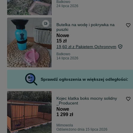
Batkowo
24 lipca 2026
Butelka na wodę i pokrywka na
puszki
Nowe
15 zł
19,60 zł z Pakietem Ochronnym
Batkowo
14 lipca 2026
Sprawdź ogłoszenia w większej odległości:
Kojec klatka boks mocny solidny
_Producent
Nowe
1 299 zł
Mimowola
Odświeżono dnia 15 lipca 2026