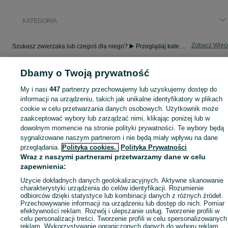
KATEGORIA
Zobacz Więc
Szukasz zwierzaka lub czegoś dla niego? ▶️ Przeglądaj kategorię Zwierzęta na OLX Batkowo i znajdź to, czego potrzebujesz w atrakcyjnych cenach!
Dbamy o Twoją prywatność
Mapa kategorii
Mapa miejscowości
My i nasi
447
partnerzy przechowujemy lub uzyskujemy dostęp do
informacji na urządzeniu, takich jak unikalne identyfikatory w plikach
Mapa ministron
cookie w celu przetwarzania danych osobowych. Użytkownik może
Popularne wyszukiwania
zaakceptować wybory lub zarządzać nimi, klikając poniżej lub w
dowolnym momencie na stronie polityki prywatności. Te wybory będą
sygnalizowane naszym partnerom i nie będą miały wpływu na dane
przeglądania.
Polityka cookies,
Polityka Prywatności
Wraz z naszymi partnerami przetwarzamy dane w celu
zapewnienia:
Użycie dokładnych danych geolokalizacyjnych. Aktywne skanowanie
charakterystyki urządzenia do celów identyfikacji. Rozumienie
odbiorców dzięki statystyce lub kombinacji danych z różnych źródeł.
Przechowywanie informacji na urządzeniu lub dostęp do nich. Pomiar
efektywności reklam. Rozwój i ulepszanie usług. Tworzenie profili w
celu personalizacji treści. Tworzenie profili w celu spersonalizowanych
reklam. Wykorzystywanie ograniczonych danych do wyboru reklam.