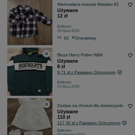
Niemowlęca koszula Matalan 62
Używane
12 zł
Batkowo
16 lipca 2026
62
Granatowy
Bluza Harry Potter H&M
Używane
6 zł
9,71 zł z Pakietem Ochronnym
Batkowo
24 lipca 2026
Zestaw na chrzest dla dziewczynki
Używane
110 zł
117,35 zł z Pakietem Ochronnym
Batkowo
05 sierpnia 2026