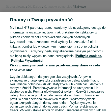
Strona główna
Dla Dzieci
Kujawsko-pomorskie
Batkowo
Dbamy o Twoją prywatność
DLA DZIECI
My i nasi
447
partnerzy przechowujemy lub uzyskujemy dostęp do
informacji na urządzeniu, takich jak unikalne identyfikatory w
KATEGORIA
plikach cookie w celu przetwarzania danych osobowych.
Użytkownik może zaakceptować wybory lub zarządzać nimi,
Zakupy dla Twojej pociechy mogą być dziecinnie proste! Znajdź to, czego potrzebujesz w kategorii Dla Dzieci na OLX - Batkowo i okolice!
Zobacz Więc
klikając poniżej lub w dowolnym momencie na stronie polityki
prywatności. Te wybory będą sygnalizowane naszym partnerom i
nie będą miały wpływu na dane przeglądania.
Polityka cookies,
Mapa kategorii
Polityka Prywatności
Mapa miejscowości
Wraz z naszymi partnerami przetwarzamy dane w celu
zapewnienia:
Mapa ministron
Popularne wyszukiwania
Użycie dokładnych danych geolokalizacyjnych. Aktywne
skanowanie charakterystyki urządzenia do celów identyfikacji.
Rozumienie odbiorców dzięki statystyce lub kombinacji danych z
różnych źródeł. Przechowywanie informacji na urządzeniu lub
dostęp do nich. Pomiar efektywności reklam. Rozwój i ulepszanie
usług. Tworzenie profili w celu personalizacji treści. Tworzenie
profili w celu spersonalizowanych reklam. Wykorzystywanie
ograniczonych danych do wyboru reklam. Wykorzystywanie
ograniczonych danych do wyboru treści. Pomiar efektywności
treści. Wykorzystanie profili do wyboru spersonalizowanych reklam.