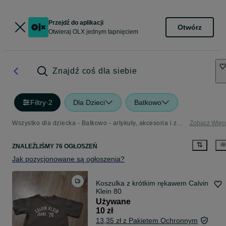
Przejdź do aplikacji
Otwórz
Otwieraj OLX jednym tapnięciem
Znajdź coś dla siebie
Filtry
·
2
Dla Dzieci
Batkowo
Wszystko dla dziecka - Batkowo - artykuły, akcesoria i zabawki dla dzieci w Twojej okolicy
Zobacz Więc
ZNALEŹLIŚMY 76 OGŁOSZEŃ
Jak pozycjonowane są ogłoszenia?
Koszulka z krótkim rękawem Calvin
Klein 80
Używane
10 zł
13,35 zł z Pakietem Ochronnym