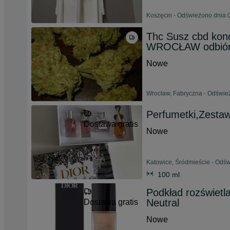
Koszęcin - Odświeżono dnia 0
Thc Susz cbd kon
WROCŁAW odbiór 
Nowe
Wrocław, Fabryczna - Odśwież
Perfumetki,Zesta
Dostawa gratis
Nowe
Katowice, Śródmieście - Odśw
100 ml
Podkład rozświetl
Neutral
Dostawa gratis
Nowe