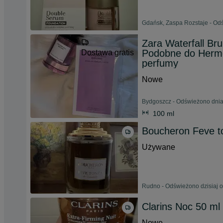
Gdańsk, Zaspa Rozstaje - Odś
Zara Waterfall B
Podobne do Hermè
Dostawa gratis
perfumy
Nowe
Bydgoszcz - Odświeżono dnia
100 ml
Boucheron Feve t
Używane
Rudno - Odświeżono dzisiaj o
Clarins Noc 50 ml
Nowe