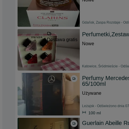
Gdańsk, Zaspa Rozstaje - Odś
Perfumetki,Zesta
Dostawa gratis
Nowe
Katowice, Śródmieście - Odśw
Perfumy Mercedes
65/100ml
Używane
Leżajsk - Odświeżono dnia 07
100 ml
Guerlain Abeille 