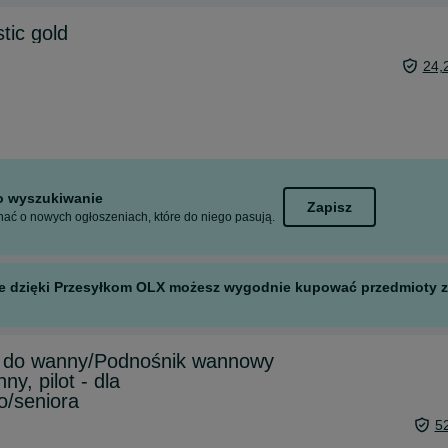
tic gold
24,
to wyszukiwanie
Zapisz
ać o nowych ogłoszeniach, które do niego pasują.
 ale dzięki Przesyłkom OLX możesz wygodnie kupować przedmioty z 
a do wanny/Podnośnik wannowy
y, pilot - dla
o/seniora
5