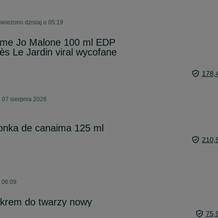
wieżono dzisiaj o 05:19
rume Jo Malone 100 ml EDP
s Le Jardin viral wycofane
178,
 07 sierpnia 2026
onka de canaima 125 ml
210,
 06:09
 krem do twarzy nowy
75,