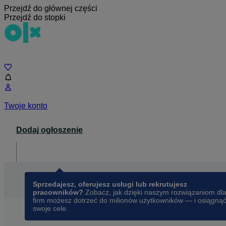
Przejdź do głównej części
Przejdź do stopki
Czat
Twoje konto
Dodaj ogłoszenie
Dla biznesu
opens in a new tab
Sprzedajesz, oferujesz usługi lub rekrutujesz
pracowników?
Zobacz, jak dzięki naszym rozwiązaniom dl
firm możesz dotrzeć do milionów użytkowników — i osiągną
swoje cele.