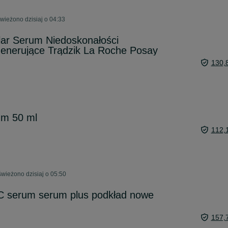
ieżono dzisiaj o 04:33
lar Serum Niedoskonałości
generujące Trądzik La Roche Posay
130,
um 50 ml
112,
wieżono dzisiaj o 05:50
2C serum serum plus podkład nowe
157,