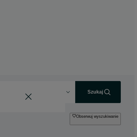
Odległość
+0 km
Szukaj
Obserwuj wyszukiwanie