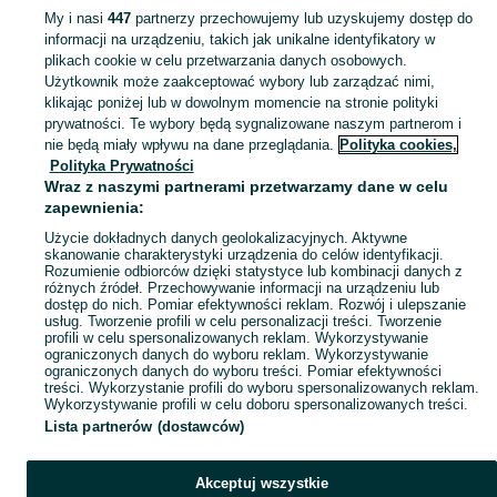
My i nasi
447
partnerzy przechowujemy lub uzyskujemy dostęp do
informacji na urządzeniu, takich jak unikalne identyfikatory w
KATEGORIA
plikach cookie w celu przetwarzania danych osobowych.
Użytkownik może zaakceptować wybory lub zarządzać nimi,
Zobacz Więc
Sprzedaż zwierząt akwariowych Skarżysko-Kamienna ▶️ Rybki ozdobne, krewetki i ślimaki itd. ☝ Sprawdź aktualne oferty hodowców w atrakcyjnych cenach na OLX.pl!
klikając poniżej lub w dowolnym momencie na stronie polityki
prywatności. Te wybory będą sygnalizowane naszym partnerom i
nie będą miały wpływu na dane przeglądania.
Polityka cookies,
Mapa kategorii
Polityka Prywatności
Mapa miejscowości
Wraz z naszymi partnerami przetwarzamy dane w celu
zapewnienia:
Mapa ministron
Użycie dokładnych danych geolokalizacyjnych. Aktywne
Popularne wyszukiwania
skanowanie charakterystyki urządzenia do celów identyfikacji.
Rozumienie odbiorców dzięki statystyce lub kombinacji danych z
różnych źródeł. Przechowywanie informacji na urządzeniu lub
dostęp do nich. Pomiar efektywności reklam. Rozwój i ulepszanie
usług. Tworzenie profili w celu personalizacji treści. Tworzenie
profili w celu spersonalizowanych reklam. Wykorzystywanie
ograniczonych danych do wyboru reklam. Wykorzystywanie
ograniczonych danych do wyboru treści. Pomiar efektywności
treści. Wykorzystanie profili do wyboru spersonalizowanych reklam.
Wykorzystywanie profili w celu doboru spersonalizowanych treści.
Lista partnerów (dostawców)
Akceptuj wszystkie