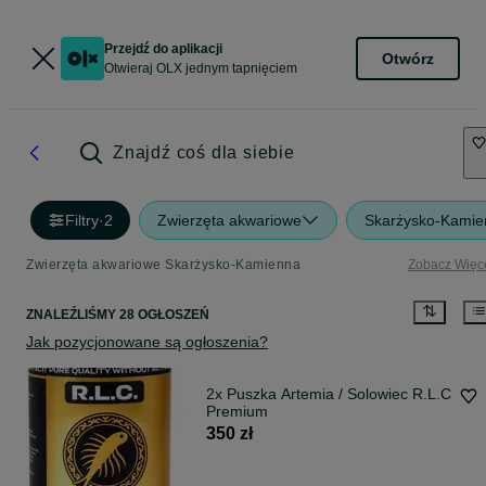
Przejdź do aplikacji
Otwórz
Otwieraj OLX jednym tapnięciem
Znajdź coś dla siebie
Filtry
·
2
Zwierzęta akwariowe
Skarżysko-Kamie
Zwierzęta akwariowe Skarżysko-Kamienna
Zobacz Więc
ZNALEŹLIŚMY 28 OGŁOSZEŃ
Jak pozycjonowane są ogłoszenia?
2x Puszka Artemia / Solowiec R.L.C
Premium
350 zł