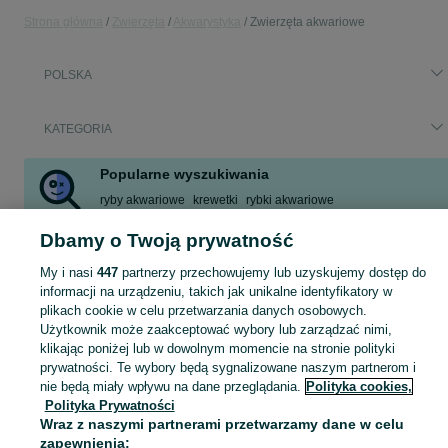
Strona główna
Zwierzęta
Akwarystyka
Zwierzęta akwariowe
POLSKA
KATEGORIA
Popularne wyszukiwania
ryby akwariowe
krewetki
rybki akwariowe
krewetki akwariowe
gupiki
paletki
mieczyki
glonojad
Dbamy o Twoją prywatność
Zobacz Więcej
My i nasi
447
partnerzy przechowujemy lub uzyskujemy dostęp do
informacji na urządzeniu, takich jak unikalne identyfikatory w
Zobacz Więc
Sprzedaż zwierząt akwariowych w Polsce ▶️ Rybki ozdobne, krewetki i ślimaki itd. ☝ Sprawdź aktualne oferty hodowców w atrakcyjnych cenach na OLX.pl!
plikach cookie w celu przetwarzania danych osobowych.
Użytkownik może zaakceptować wybory lub zarządzać nimi,
klikając poniżej lub w dowolnym momencie na stronie polityki
Mapa kategorii
prywatności. Te wybory będą sygnalizowane naszym partnerom i
Mapa miejscowości
nie będą miały wpływu na dane przeglądania.
Polityka cookies,
Polityka Prywatności
Mapa ministron
Wraz z naszymi partnerami przetwarzamy dane w celu
Popularne wyszukiwania
zapewnienia: