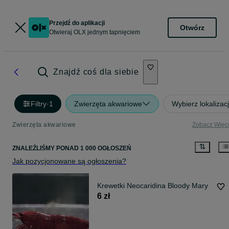
Przejdź do aplikacji
Otwórz
Otwieraj OLX jednym tapnięciem
Znajdź coś dla siebie
Filtry
·
1
Zwierzęta akwariowe
Wybierz lokalizac
Zwierzęta akwariowe
Zobacz Więc
ZNALEŹLIŚMY
PONAD
1 000 OGŁOSZEŃ
Jak pozycjonowane są ogłoszenia?
Krewetki Neocaridina Bloody Mary
6 zł