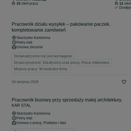
10
ofert pracy
12
ofer
Dostę
Pracownik działu wysyłek – pakowanie paczek,
kompletowanie zamówień
Skarżysko-Kamienna
Pełny etat
Umowa zlecenie
Doświadczenie nie jest wymagane
Dyspozycyjność: Elastyczny czas pracy, Praca zmianowa
Miejsce pracy: W siedzibie firmy
04 sierpnia 2026
Pracownik biurowy przy sprzedaży małej architektury.
KAR STAL
Skarżysko-Kamienna
Pełny etat
Umowa o pracę, Praktyka / staż