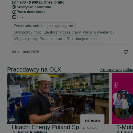
4 900 - 8 900 zł / mies. brutto
Skarżysko-Kamienna
Praca dodatkowa
Inny
Doświadczenie nie jest wymagane
Dyspozycyjność: Elastyczny czas pracy, Praca w weekendy
Miejsce pracy: Praca zdalna
Rekrutacja online
09 sierpnia 2026
Pracodawcy na OLX
Zobacz wszystki
Hitachi Energy Poland Sp. z o.o.
T-Mob
Branża:
Produkcja
Branża