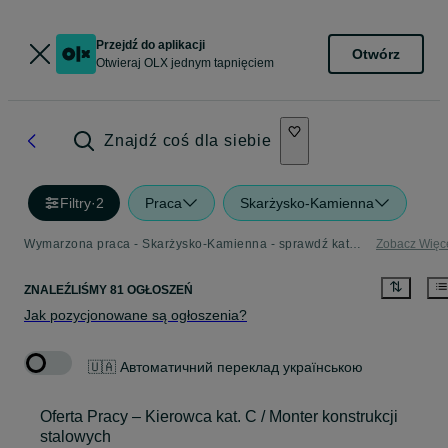
Przejdź do aplikacji
Otwórz
Otwieraj OLX jednym tapnięciem
Znajdź coś dla siebie
Filtry
·
2
Praca
Skarżysko-Kamienna
Wymarzona praca - Skarżysko-Kamienna - sprawdź kategorię Praca
Zobacz Więc
ZNALEŹLIŚMY 81 OGŁOSZEŃ
Jak pozycjonowane są ogłoszenia?
🇺🇦 Автоматичний переклад українською
Oferta Pracy – Kierowca kat. C / Monter konstrukcji
stalowych