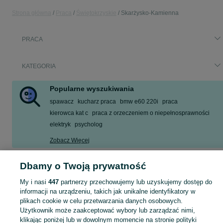
Strona główna
Praca
Świętokrzyskie
Skarżysko-Kamienna
PRACA
KATEGORIA
Popularne wyszukiwania
spawacz
kucharz praca
bmw e60 220i
praca
kierowca kat c
praca z orzeczeniem o niepełnosprawności
elektryk
psycholog
Zobacz Więcej
Dbamy o Twoją prywatność
Szukasz nowej pracy? Pomożemy Ci zawodowo! Znajdź ofertę dla siebie w kategorii Praca na OLX - Skarżysko-Kamienna i okolice!
Zobacz Więc
My i nasi
447
partnerzy przechowujemy lub uzyskujemy dostęp do
Mapa kategorii
informacji na urządzeniu, takich jak unikalne identyfikatory w
plikach cookie w celu przetwarzania danych osobowych.
Mapa miejscowości
Użytkownik może zaakceptować wybory lub zarządzać nimi,
Mapa ministron
klikając poniżej lub w dowolnym momencie na stronie polityki