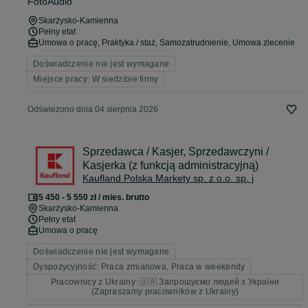
FotoAudio
Skarżysko-Kamienna
Pełny etat
Umowa o pracę, Praktyka / staż, Samozatrudnienie, Umowa zlecenie
Doświadczenie nie jest wymagane
Miejsce pracy: W siedzibie firmy
Odświeżono dnia 04 sierpnia 2026
Sprzedawca / Kasjer, Sprzedawczyni /
Kasjerka (z funkcją administracyjną)
Kaufland Polska Markety sp. z o.o. sp. j
5 450 - 5 550 zł / mies. brutto
Skarżysko-Kamienna
Pełny etat
Umowa o pracę
Doświadczenie nie jest wymagane
Dyspozycyjność: Praca zmianowa, Praca w weekendy
Pracownicy z Ukrainy: 🇺🇦 Запрошуємо людей з України
(Zapraszamy pracowników z Ukrainy)