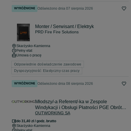
Odświeżono dnia 07 sierpnia 2026
Monter / Serwisant / Elektryk
PRD Fire Fire Solutions
Skarżysko-Kamienna
Pełny etat
Umowa o pracę
Odpowiednie doświadczenie zawodowe
Dyspozycyjność: Elastyczny czas pracy
Odświeżono dnia 08 sierpnia 2026
Młodszy/-a Referent/-ka w Zespole
Windykacji i Obsługi Płatności PGE Obrót
OUTWORKING SA
SA
do 31,40 zł / godz. brutto
Skarżysko-Kamienna
Pełny etat