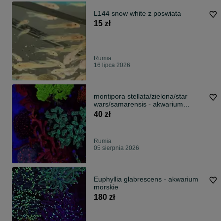
L144 snow white z poswiata
15 zł
Rumia
16 lipca 2026
montipora stellata/zielona/star
wars/samarensis - akwarium
morskie
40 zł
Rumia
05 sierpnia 2026
Euphyllia glabrescens - akwarium
morskie
180 zł