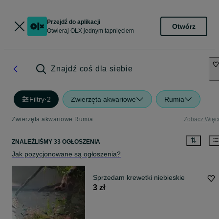
Przejdź do aplikacji
Otwórz
Otwieraj OLX jednym tapnięciem
Znajdź coś dla siebie
Filtry
·
2
Zwierzęta akwariowe
Rumia
Zwierzęta akwariowe Rumia
Zobacz Więc
ZNALEŹLIŚMY 33 OGŁOSZENIA
Jak pozycjonowane są ogłoszenia?
Sprzedam krewetki niebieskie
3 zł