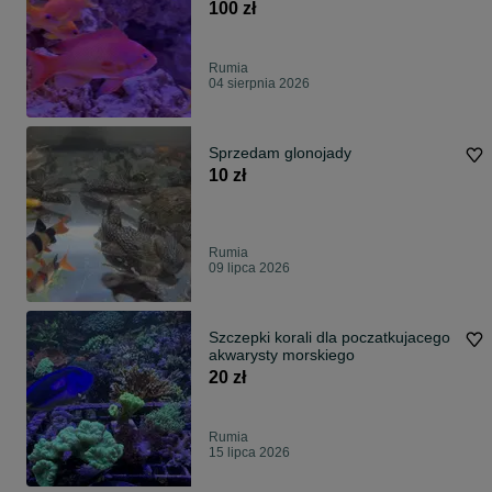
morskie
100 zł
Rumia
04 sierpnia 2026
Sprzedam glonojady
10 zł
Rumia
09 lipca 2026
Szczepki korali dla poczatkujacego
akwarysty morskiego
20 zł
Rumia
15 lipca 2026