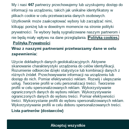
My i nasi
447
partnerzy przechowujemy lub uzyskujemy dostęp do
informacji na urządzeniu, takich jak unikalne identyfikatory w
KATEGORIA
plikach cookie w celu przetwarzania danych osobowych.
Użytkownik może zaakceptować wybory lub zarządzać nimi,
Zobacz Więc
Sprzedaż zwierząt akwariowych Rumia ▶️ Rybki ozdobne, krewetki i ślimaki itd. ☝ Sprawdź aktualne oferty hodowców w atrakcyjnych cenach na OLX.pl!
klikając poniżej lub w dowolnym momencie na stronie polityki
prywatności. Te wybory będą sygnalizowane naszym partnerom i
nie będą miały wpływu na dane przeglądania.
Polityka cookies,
Mapa kategorii
Polityka Prywatności
Mapa miejscowości
Wraz z naszymi partnerami przetwarzamy dane w celu
zapewnienia:
Mapa ministron
Użycie dokładnych danych geolokalizacyjnych. Aktywne
Popularne wyszukiwania
skanowanie charakterystyki urządzenia do celów identyfikacji.
Rozumienie odbiorców dzięki statystyce lub kombinacji danych z
różnych źródeł. Przechowywanie informacji na urządzeniu lub
dostęp do nich. Pomiar efektywności reklam. Rozwój i ulepszanie
usług. Tworzenie profili w celu personalizacji treści. Tworzenie
profili w celu spersonalizowanych reklam. Wykorzystywanie
ograniczonych danych do wyboru reklam. Wykorzystywanie
ograniczonych danych do wyboru treści. Pomiar efektywności
treści. Wykorzystanie profili do wyboru spersonalizowanych reklam.
Wykorzystywanie profili w celu doboru spersonalizowanych treści.
Lista partnerów (dostawców)
Akceptuj wszystkie