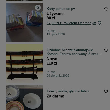
Karty pokemon pv
Używane
80 zł
87,20 zł z Pakietem Ochronnym
Rumia
13 lipca 2026
Ozdobne Miecze Samurajskie
Katana. Zestaw czerwony, 3 sztuki
+ stojak.
Nowe
119 zł
Rumia
06 sierpnia 2026
Talerz, miska, głęboki talerz
Za darmo