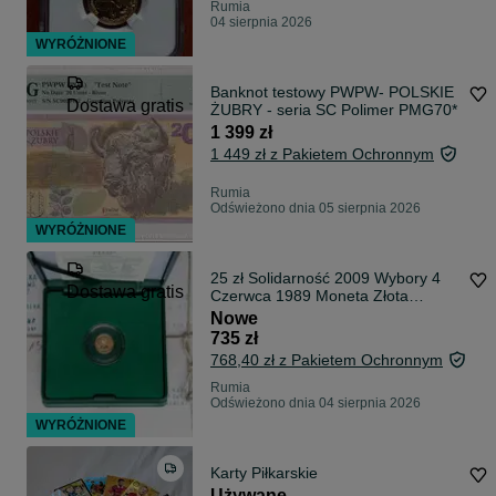
Rumia
04 sierpnia 2026
WYRÓŻNIONE
Banknot testowy PWPW- POLSKIE
Dostawa gratis
ŻUBRY - seria SC Polimer PMG70*
1 399 zł
1 449 zł z Pakietem Ochronnym
Rumia
Odświeżono dnia 05 sierpnia 2026
WYRÓŻNIONE
25 zł Solidarność 2009 Wybory 4
Dostawa gratis
Czerwca 1989 Moneta Złota
Mennicza Trójmiasto Darmowa
Nowe
Wysyłka
735 zł
768,40 zł z Pakietem Ochronnym
Rumia
Odświeżono dnia 04 sierpnia 2026
WYRÓŻNIONE
Karty Piłkarskie
Używane