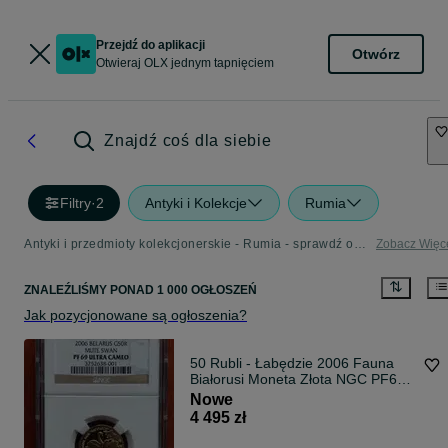
Przejdź do aplikacji
Otwórz
Otwieraj OLX jednym tapnięciem
Znajdź coś dla siebie
Filtry
·
2
Antyki i Kolekcje
Rumia
Antyki i przedmioty kolekcjonerskie - Rumia - sprawdź ogłoszenia w Twojej okolicy
Zobacz Więc
ZNALEŹLIŚMY
PONAD
1 000 OGŁOSZEŃ
Jak pozycjonowane są ogłoszenia?
50 Rubli - Łabędzie 2006 Fauna
Białorusi Moneta Złota NGC PF69
Grading Trójmiasto Darmowa
Nowe
Wysyłka
4 495 zł