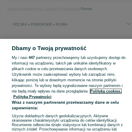
Strona główna
Antyki i Kolekcje
Pomorskie
Rumia
POLSKA » POMORSKIE » RUMIA
ANTYKI I KOLEKCJE
Dbamy o Twoją prywatność
KATEGORIA
My i nasi
447
partnerzy przechowujemy lub uzyskujemy dostęp do
informacji na urządzeniu, takich jak unikalne identyfikatory w
plikach cookie w celu przetwarzania danych osobowych.
Antyki i przedmioty kolekcjonerskie na OLX – odkryj wyjątkowe oferty antyków i rzadkich przedmiotów. Sprawdź unikalne kolekcje! Rumia i okolice.
Zobacz Więc
Użytkownik może zaakceptować wybory lub zarządzać nimi,
klikając poniżej lub w dowolnym momencie na stronie polityki
Mapa kategorii
prywatności. Te wybory będą sygnalizowane naszym partnerom i
nie będą miały wpływu na dane przeglądania.
Polityka cookies,
Mapa miejscowości
Polityka Prywatności
Mapa ministron
Wraz z naszymi partnerami przetwarzamy dane w celu
Popularne wyszukiwania
zapewnienia:
Użycie dokładnych danych geolokalizacyjnych. Aktywne
skanowanie charakterystyki urządzenia do celów identyfikacji.
Rozumienie odbiorców dzięki statystyce lub kombinacji danych z
różnych źródeł. Przechowywanie informacji na urządzeniu lub