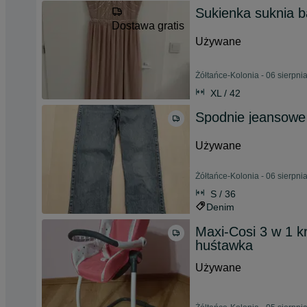
Sukienka suknia 
Dostawa gratis
Używane
Żółtańce-Kolonia - 06 sierpni
XL / 42
Spodnie jeansowe
Używane
Żółtańce-Kolonia - 06 sierpni
S / 36
Denim
Maxi-Cosi 3 w 1 kr
huśtawka
Używane