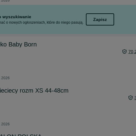
a 2026
to wyszukiwanie
Zapisz
ać o nowych ogłoszeniach, które do niego pasują.
łko Baby Born
70,
a 2026
ieciecy rozm XS 44-48cm
a 2026