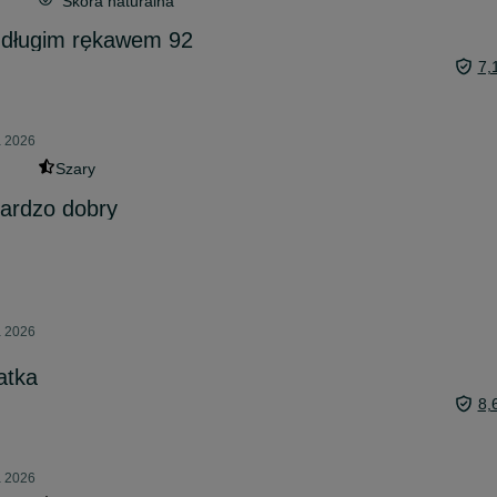
Skóra naturalna
z długim rękawem 92
7,
a 2026
Szary
bardzo dobry
a 2026
atka
8,
a 2026