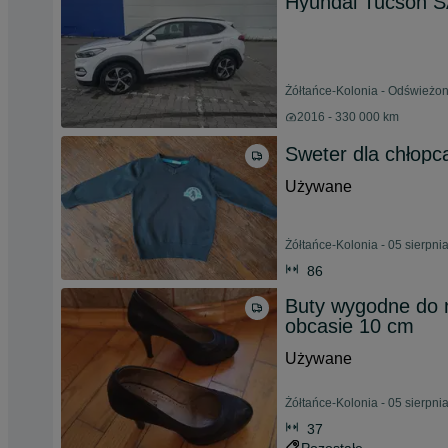
Hyundai Tucson
Żółtańce-Kolonia - Odświeżon
2016 - 330 000 km
Sweter dla chłopca
Używane
Żółtańce-Kolonia - 05 sierpni
86
Buty wygodne do 
obcasie 10 cm
Używane
Żółtańce-Kolonia - 05 sierpni
37