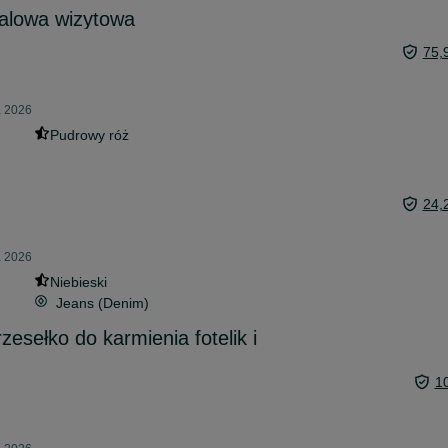
balowa wizytowa
75,
a 2026
Pudrowy róż
24,
a 2026
Niebieski
Jeans (Denim)
zesełko do karmienia fotelik i
1