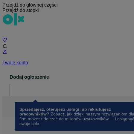
Przejdź do głównej części
Przejdź do stopki
Czat
Twoje konto
Dodaj ogłoszenie
Dla biznesu
opens in a new tab
Sprzedajesz, oferujesz usługi lub rekrutujesz
pracowników?
Zobacz, jak dzięki naszym rozwiązaniom dl
firm możesz dotrzeć do milionów użytkowników — i osiągną
swoje cele.