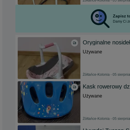
Żółtańce-Kolonia - 05 sierpni
Zapisz 
Damy Ci zn
Oryginalne noside
Używane
Żółtańce-Kolonia - 05 sierpni
Kask rowerowy dz
Używane
Żółtańce-Kolonia - 05 sierpni