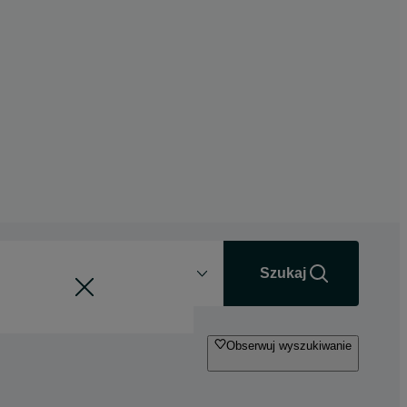
Odległość
+0 km
Szukaj
Obserwuj wyszukiwanie