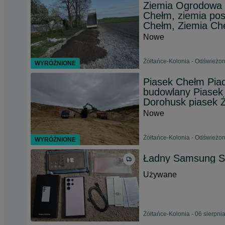
Ziemia Ogrodowa 
Chełm, ziemia pos
Chełm, Ziemia Ch
Nowe
Żółtańce-Kolonia - Odświeżon
WYRÓŻNIONE
Piasek Chełm Pia
budowlany Piasek
Dorohusk piasek 
Nowe
Żółtańce-Kolonia - Odświeżon
WYRÓŻNIONE
Ładny Samsung S
Używane
Żółtańce-Kolonia - 06 sierpni