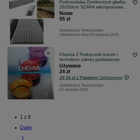
Podmurówka Zemborzyce gładka
25/250cm SZARA wibroprasowana,
zbrojona
Nowe
55 zł
Zemborzyce Tereszyńskie
Odświeżono dnia 04 sierpnia 2026
Chemia 2 Podręcznik liceum i
technikum zakres podstawowy
Używane
24 zł
28,34 zł z Pakietem Ochronnym
Zemborzyce Tereszyńskie
03 sierpnia 2026
1
z
9
Dalej