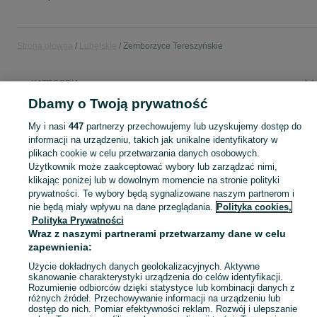
Strona główna
Lubelskie
Zemborzyce Tereszyńskie
KATEGORIA
Dbamy o Twoją prywatność
Popularne wyszukiwania
My i nasi
447
partnerzy przechowujemy lub uzyskujemy dostęp do
drzwi 80
informacji na urządzeniu, takich jak unikalne identyfikatory w
plikach cookie w celu przetwarzania danych osobowych.
Użytkownik może zaakceptować wybory lub zarządzać nimi,
Skorzystaj z największego serwisu ogłoszeniowego - Zemborzyce Tereszyńskie i okolice! Kupuj to, czego pragniesz i sprzedawaj to, czego już nie potrzebujesz!
Zobacz Więc
klikając poniżej lub w dowolnym momencie na stronie polityki
prywatności. Te wybory będą sygnalizowane naszym partnerom i
nie będą miały wpływu na dane przeglądania.
Polityka cookies,
Mapa kategorii
Polityka Prywatności
Mapa miejscowości
Wraz z naszymi partnerami przetwarzamy dane w celu
Mapa ministron
zapewnienia:
Popularne wyszukiwania
Użycie dokładnych danych geolokalizacyjnych. Aktywne
skanowanie charakterystyki urządzenia do celów identyfikacji.
Rozumienie odbiorców dzięki statystyce lub kombinacji danych z
różnych źródeł. Przechowywanie informacji na urządzeniu lub
dostęp do nich. Pomiar efektywności reklam. Rozwój i ulepszanie