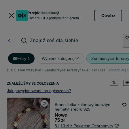
Przejdź do aplikacji
Otwórz
Otwieraj OLX jednym tapnięciem
Znajdź coś dla siebie
Filtry
·
1
Wybierz kategorię
Zemborzyce Tereszy
Dla Ciebie wszystko - Zemborzyce Tereszyńskie i okolice!
Zobacz Więc
ZNALEŹLIŚMY 82 OGŁOSZENIA
Jak pozycjonowane są ogłoszenia?
Bransoletka kolorowy bursztyn
hematyt srebro 925
Nowe
75 zł
81,13 zł z Pakietem Ochronnym