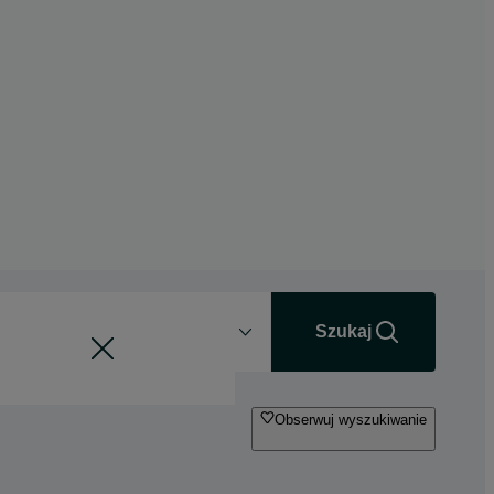
Odległość
+0 km
Szukaj
Obserwuj wyszukiwanie