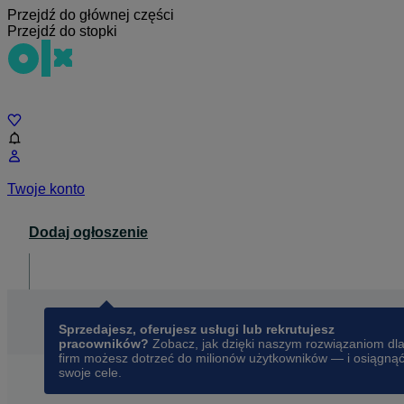
Przejdź do głównej części
Przejdź do stopki
Czat
Twoje konto
Dodaj ogłoszenie
Dla biznesu
opens in a new tab
Sprzedajesz, oferujesz usługi lub rekrutujesz
pracowników?
Zobacz, jak dzięki naszym rozwiązaniom dl
firm możesz dotrzeć do milionów użytkowników — i osiągną
swoje cele.