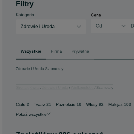
Filtry
Kategoria
Cena
Zdrowie i Uroda
Wszystkie
Firma
Prywatne
Zdrowie i Uroda Szamotuły
Strona główna
Zdrowie i Uroda
Wielkopolskie
Szamotuły
Ciało
2
Twarz
21
Paznokcie
10
Włosy
92
Makijaż
103
Pokaż wszystkie