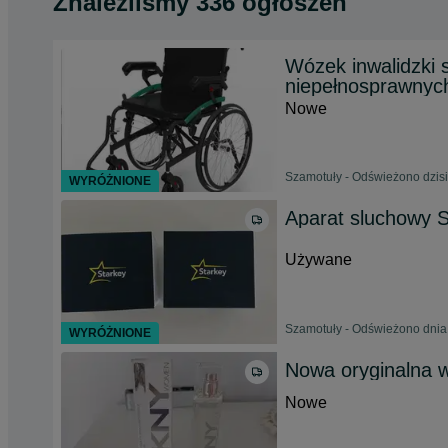
Znaleźliśmy 336 ogłoszeń
Wózek inwalidzki 
niepełnosprawnyc
Nowe
Szamotuły - Odświeżono dzisi
WYRÓŻNIONE
Aparat sluchowy S
Używane
Szamotuły - Odświeżono dnia
WYRÓŻNIONE
Nowa oryginalna
Nowe