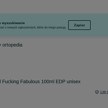
to wyszukiwanie
Zapisz
ać o nowych ogłoszeniach, które do niego pasują.
 ortopedia
 Fucking Fabulous 100ml EDP unisex
138,