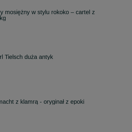
y mosiężny w stylu rokoko – cartel z
 kg
l Tielsch duża antyk
cht z klamrą - oryginał z epoki