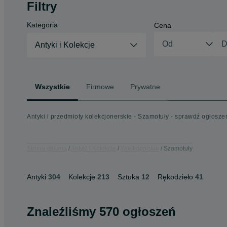
Filtry
Kategoria
Cena
Antyki i Kolekcje
Wszystkie
Firmowe
Prywatne
Antyki i przedmioty kolekcjonerskie - Szamotuły - sprawdź ogłosze
Strona główna
Antyki i Kolekcje
Wielkopolskie
Szamotuły
Antyki
304
Kolekcje
213
Sztuka
12
Rękodzieło
41
Znaleźliśmy 570 ogłoszeń