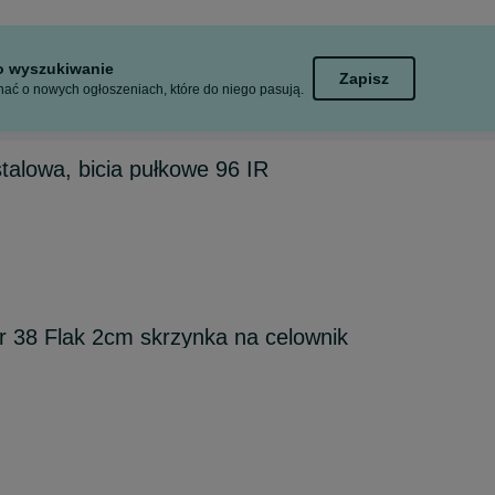
to wyszukiwanie
Zapisz
ać o nowych ogłoszeniach, które do niego pasują.
alowa, bicia pułkowe 96 IR
r 38 Flak 2cm skrzynka na celownik