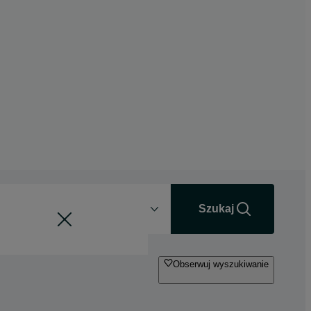
Odległość
+0 km
Szukaj
Obserwuj wyszukiwanie