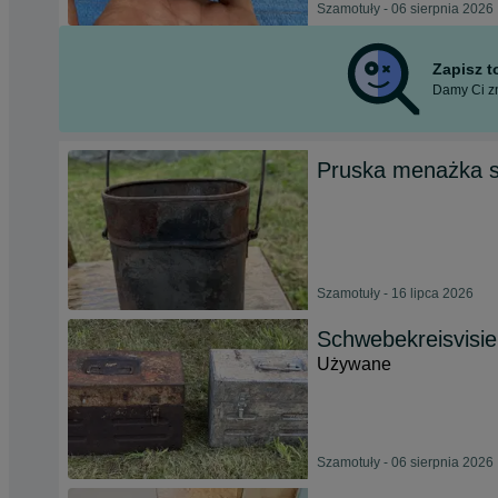
Szamotuły - 06 sierpnia 2026
Zapisz 
Damy Ci zn
Pruska menażka st
Szamotuły - 16 lipca 2026
Schwebekreisvisie
Używane
Szamotuły - 06 sierpnia 2026