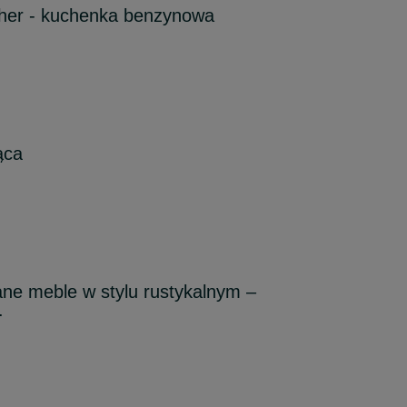
her - kuchenka benzynowa
ąca
ne meble w stylu rustykalnym –
.