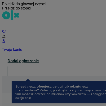
Przejdź do głównej części
Przejdź do stopki
Czat
Twoje konto
Dodaj ogłoszenie
Dla biznesu
opens in a new tab
Sprzedajesz, oferujesz usługi lub rekrutujesz
pracowników?
Zobacz, jak dzięki naszym rozwiązaniom dl
firm możesz dotrzeć do milionów użytkowników — i osiągną
swoje cele.