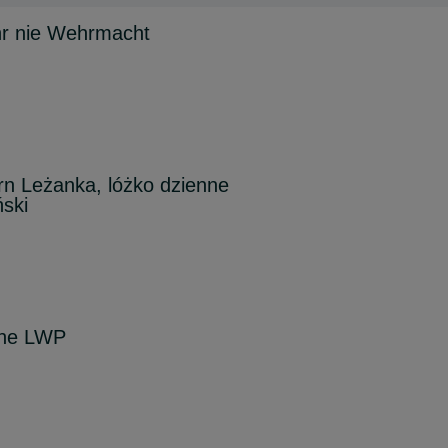
r nie Wehrmacht
n Leżanka, lóżko dzienne
ński
sne LWP