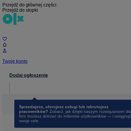
Przejdź do głównej części
Przejdź do stopki
Czat
Twoje konto
Dodaj ogłoszenie
Dla biznesu
opens in a new tab
Sprzedajesz, oferujesz usługi lub rekrutujesz
pracowników?
Zobacz, jak dzięki naszym rozwiązaniom dl
firm możesz dotrzeć do milionów użytkowników — i osiągną
swoje cele.