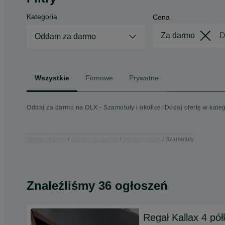
Kategoria
Cena
Oddam za darmo
Wszystkie
Firmowe
Prywatne
Oddaj za darmo na OLX - Szamotuły i okolice! Dodaj ofertę w kat
Strona główna
Oddam za darmo
Wielkopolskie
Szamotuły
Znaleźliśmy 36 ogłoszeń
Regał Kallax 4 pół