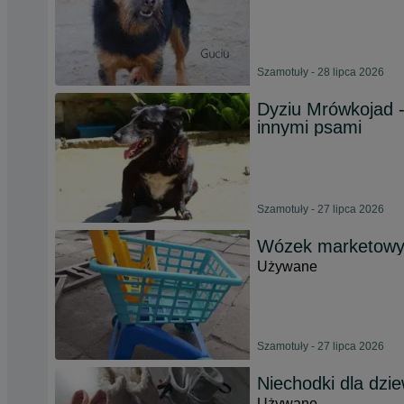
Szamotuły - 28 lipca 2026
Dyziu Mrówkojad -
innymi psami
Szamotuły - 27 lipca 2026
Wózek marketowy
Używane
Szamotuły - 27 lipca 2026
Niechodki dla dzi
Używane