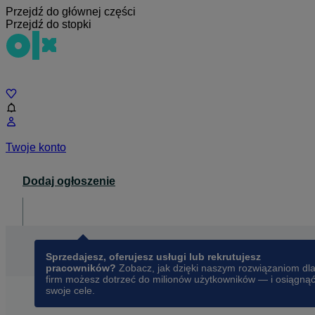
Przejdź do głównej części
Przejdź do stopki
Czat
Twoje konto
Dodaj ogłoszenie
Dla biznesu
opens in a new tab
Sprzedajesz, oferujesz usługi lub rekrutujesz
pracowników?
Zobacz, jak dzięki naszym rozwiązaniom dl
firm możesz dotrzeć do milionów użytkowników — i osiągną
swoje cele.