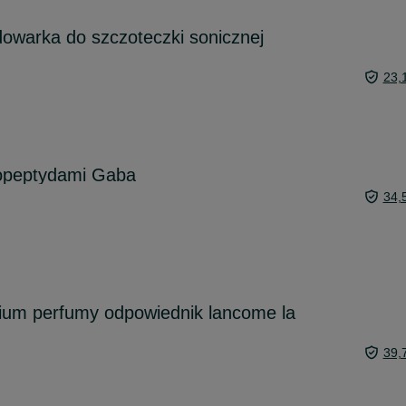
adowarka do szczoteczki sonicznej
23,
opeptydami Gaba
34,
ium perfumy odpowiednik lancome la
39,