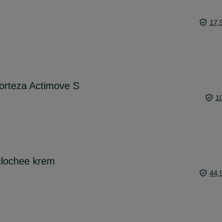
17,
orteza Actimove S
1
clochee krem
44,