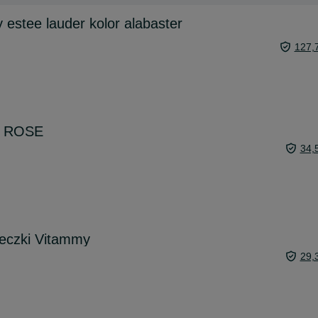
 estee lauder kolor alabaster
127,
s ROSE
34,
teczki Vitammy
29,