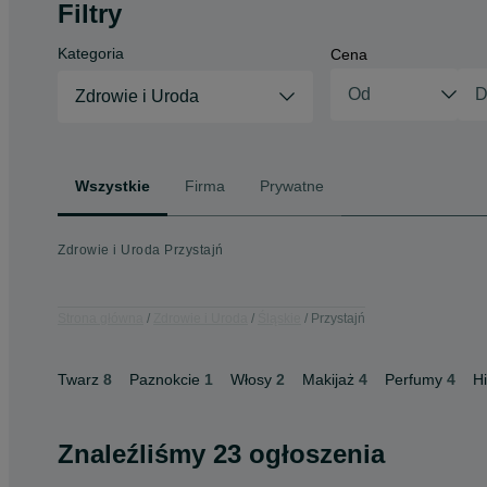
Filtry
Kategoria
Cena
Zdrowie i Uroda
Wszystkie
Firma
Prywatne
Zdrowie i Uroda Przystajń
Strona główna
Zdrowie i Uroda
Śląskie
Przystajń
Twarz
8
Paznokcie
1
Włosy
2
Makijaż
4
Perfumy
4
H
Znaleźliśmy 23 ogłoszenia