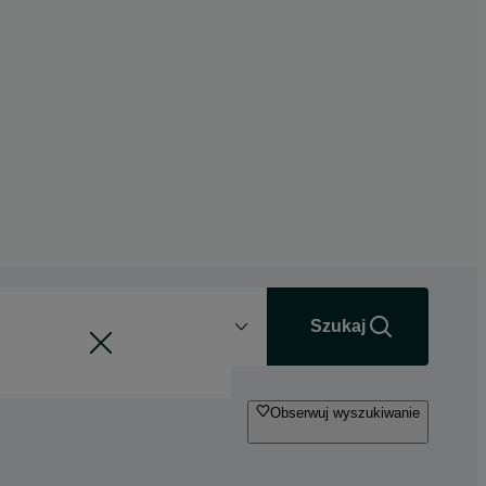
Odległość
+0 km
Szukaj
Obserwuj wyszukiwanie