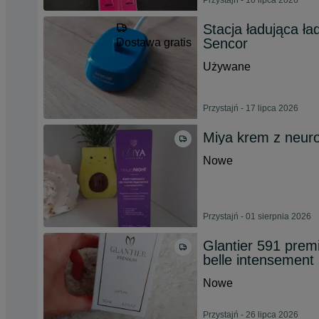
Przystajń - 10 lipca 2026
Stacja ładująca ł
Sencor
Dostawa gratis
Używane
Przystajń - 17 lipca 2026
Miya krem z neur
Nowe
Przystajń - 01 sierpnia 2026
Glantier 591 prem
belle intensement
Nowe
Przystajń - 26 lipca 2026