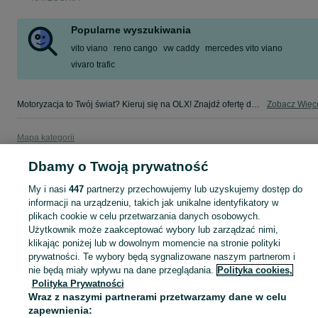
Popularne wyszukiwania
vito viano
reno cango
vw caddy
mercedes vito viano
vivaro trafic
Motoryzacja to Twój świat? Kieruj się na OLX! Znajdź ofertę dla siebie w kategorii Motoryzacja na OLX - Przystajń i okolice!
Zobacz Więc
Mapa kategorii
Mapa miejscowości
Dbamy o Twoją prywatność
Mapa ministron
My i nasi
447
partnerzy przechowujemy lub uzyskujemy dostęp do
Popularne wyszukiwania
informacji na urządzeniu, takich jak unikalne identyfikatory w
plikach cookie w celu przetwarzania danych osobowych.
Użytkownik może zaakceptować wybory lub zarządzać nimi,
klikając poniżej lub w dowolnym momencie na stronie polityki
prywatności. Te wybory będą sygnalizowane naszym partnerom i
nie będą miały wpływu na dane przeglądania.
Polityka cookies,
Polityka Prywatności
Wraz z naszymi partnerami przetwarzamy dane w celu
zapewnienia: