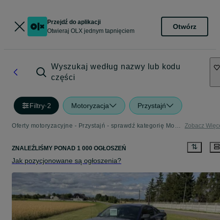
Przejdź do aplikacji
Otwórz
Otwieraj OLX jednym tapnięciem
Wyszukaj według nazwy lub kodu
części
Filtry
·
2
Motoryzacja
Przystajń
Oferty motoryzacyjne - Przystajń - sprawdź kategorię Motoryzacja
Zobacz Więc
ZNALEŹLIŚMY
PONAD
1 000 OGŁOSZEŃ
Jak pozycjonowane są ogłoszenia?