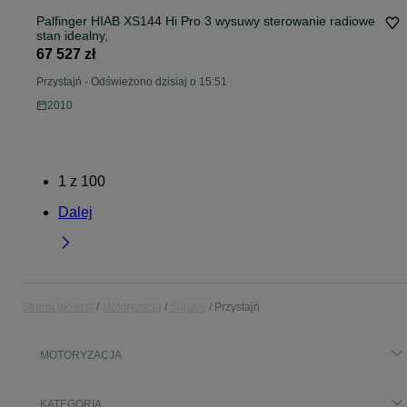
Palfinger HIAB XS144 Hi Pro 3 wysuwy sterowanie radiowe
stan idealny,
67 527 zł
Przystajń
-
Odświeżono dzisiaj o 15:51
2010
1
z
100
Dalej
Strona główna
Motoryzacja
Śląskie
Przystajń
MOTORYZACJA
KATEGORIA