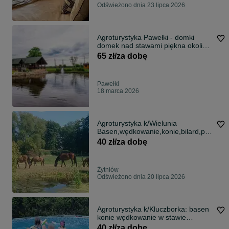
Odświeżono dnia 23 lipca 2026
Agroturystyka Pawełki - domki
domek nad stawami piękna okolica
lasy
65 zł/za dobę
Pawełki
18 marca 2026
Agroturystyka k/Wielunia
Basen,wędkowanie,konie,bilard,pla
c zabaw,grill,ognisko.Blisko lasy i
40 zł/za dobę
zalewy.
Żytniów
Odświeżono dnia 20 lipca 2026
Agroturystyka k/Kluczborka: basen
konie wędkowanie w stawie
gospodarzy w okolicy lasy zalewy
40 zł/za dobę