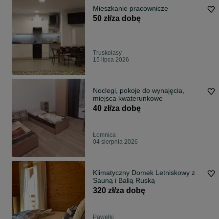
Mieszkanie pracownicze
50 zł/za dobę
Truskolasy
15 lipca 2026
Noclegi, pokoje do wynajęcia,
miejsca kwaterunkowe
40 zł/za dobę
Łomnica
04 sierpnia 2026
Klimatyczny Domek Letniskowy z
Sauną i Balią Ruską
320 zł/za dobę
Pawełki