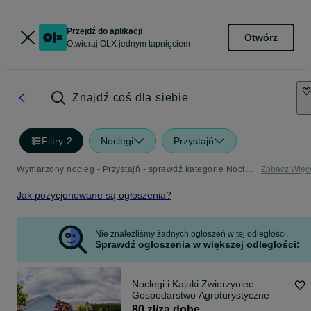
Przejdź do aplikacji
Otwórz
Otwieraj OLX jednym tapnięciem
Znajdź coś dla siebie
Filtry
·
2
Noclegi
Przystajń
Wymarzony nocleg - Przystajń - sprawdź kategorię Noclegi
Zobacz Więc
Jak pozycjonowane są ogłoszenia?
Nie znaleźliśmy żadnych ogłoszeń w tej odległości.
Sprawdź ogłoszenia w większej odległości:
Noclegi i Kajaki Zwierzyniec –
Gospodarstwo Agroturystyczne
80 zł/za dobę