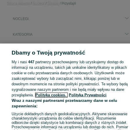
Strona główna
Noclegi
Śląskie
Przystajń
NOCLEGI
KATEGORIA
Zasłużony urlop spędzaj na przyjemnościach! Znajdź idealne miejsce na wypoczynek w kategorii Noclegi na OLX - Przystajń i okolice!
Zobacz Więc
Dbamy o Twoją prywatność
My i nasi
447
partnerzy przechowujemy lub uzyskujemy dostęp do
Mapa kategorii
informacji na urządzeniu, takich jak unikalne identyfikatory w plikach
Mapa miejscowości
cookie w celu przetwarzania danych osobowych. Użytkownik może
Mapa ministron
zaakceptować wybory lub zarządzać nimi, klikając poniżej lub w
dowolnym momencie na stronie polityki prywatności. Te wybory będą
Popularne wyszukiwania
sygnalizowane naszym partnerom i nie będą miały wpływu na dane
przeglądania.
Polityka cookies,
Polityka Prywatności
Wraz z naszymi partnerami przetwarzamy dane w celu
zapewnienia:
Użycie dokładnych danych geolokalizacyjnych. Aktywne skanowanie
charakterystyki urządzenia do celów identyfikacji. Rozumienie
odbiorców dzięki statystyce lub kombinacji danych z różnych źródeł.
Przechowywanie informacji na urządzeniu lub dostęp do nich. Pomiar