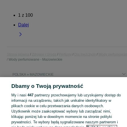
1
z
100
Dalej
Strona główna
Zdrowie i Uroda
Perfumy
Dla mężczyzn
Wody perfumowa
Wody perfumowane - Mazowieckie
POLSKA » MAZOWIECKIE
Dbamy o Twoją prywatność
KATEGORIA
My i nasi
447
partnerzy przechowujemy lub uzyskujemy dostęp do
informacji na urządzeniu, takich jak unikalne identyfikatory w
Zobacz Więc
Sprzedaż wód perfumowanych dla mężczyzn Mazowieckie ▶️ drzewne, świeże, orientalne ✅ Nowe i używane w atrakcyjnych cenach ☝ Sprawdź oferty na OLX.pl!
plikach cookie w celu przetwarzania danych osobowych.
Użytkownik może zaakceptować wybory lub zarządzać nimi,
klikając poniżej lub w dowolnym momencie na stronie polityki
Mapa kategorii
prywatności. Te wybory będą sygnalizowane naszym partnerom i
Mapa miejscowości