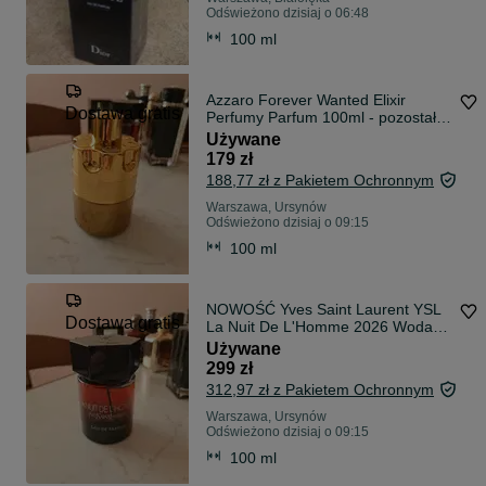
Odświeżono dzisiaj o 06:48
100 ml
Azzaro Forever Wanted Elixir
Dostawa gratis
Perfumy Parfum 100ml - pozostało
85%
Używane
179 zł
188,77 zł z Pakietem Ochronnym
Warszawa, Ursynów
Odświeżono dzisiaj o 09:15
100 ml
NOWOŚĆ Yves Saint Laurent YSL
Dostawa gratis
La Nuit De L'Homme 2026 Woda
Perfumowana EDP 100ml -
Używane
pozostało 95%+
299 zł
312,97 zł z Pakietem Ochronnym
Warszawa, Ursynów
Odświeżono dzisiaj o 09:15
100 ml