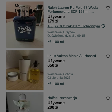
Ralph Lauren RL Polo 67 Woda
Dostawa gratis
Perfumowana EDP 125ml -
pozostało 90%
Używane
179 zł
188,77 zł z Pakietem Ochronnym
Warszawa, Ursynów
Odświeżono dzisiaj o 09:15
100 ml
Louis Vuitton Men's Au Hasard
Używane
650 zł
Warszawa, Ochota
03 sierpnia 2026
100 ml
Halfeti- rezerwacja
Używane
200 zł