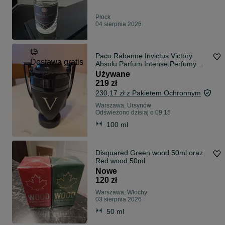
Płock
04 sierpnia 2026
Paco Rabanne Invictus Victory
Dostawa gratis
Absolu Parfum Intense Perfumy
100 ml - pozostało 90%
Używane
219 zł
230,17 zł z Pakietem Ochronnym
Warszawa, Ursynów
Odświeżono dzisiaj o 09:15
100 ml
Disquared Green wood 50ml oraz
Red wood 50ml
Nowe
120 zł
Warszawa, Włochy
03 sierpnia 2026
50 ml