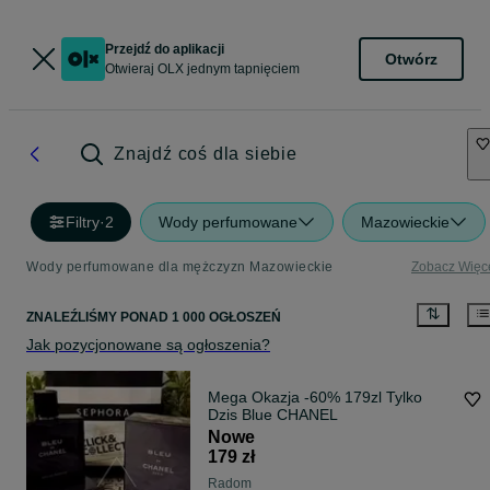
Przejdź do aplikacji
Otwórz
Otwieraj OLX jednym tapnięciem
Znajdź coś dla siebie
Filtry
·
2
Wody perfumowane
Mazowieckie
Wody perfumowane dla mężczyzn Mazowieckie
Zobacz Więc
ZNALEŹLIŚMY
PONAD
1 000 OGŁOSZEŃ
Jak pozycjonowane są ogłoszenia?
Mega Okazja -60% 179zl Tylko
Dzis Blue CHANEL
Nowe
179 zł
Radom