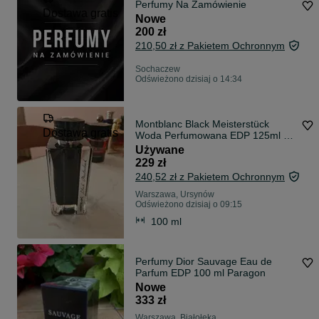
Perfumy Na Zamówienie
Dostawa gratis
Nowe
200 zł
210,50 zł z Pakietem Ochronnym
Sochaczew
Odświeżono dzisiaj o 14:34
Montblanc Black Meisterstück
Dostawa gratis
Woda Perfumowana EDP 125ml -
szacowana zawartość >= 90%
Używane
229 zł
240,52 zł z Pakietem Ochronnym
Warszawa, Ursynów
Odświeżono dzisiaj o 09:15
100 ml
Perfumy Dior Sauvage Eau de
Parfum EDP 100 ml Paragon
Nowe
333 zł
Warszawa, Białołęka