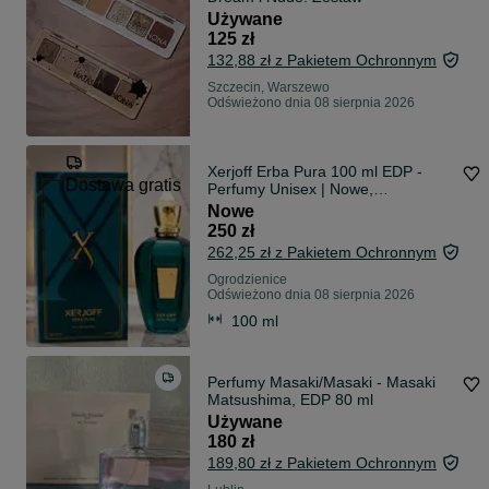
Używane
125 zł
132,88 zł z Pakietem Ochronnym
Szczecin, Warszewo
Odświeżono dnia 08 sierpnia 2026
Xerjoff Erba Pura 100 ml EDP -
Dostawa gratis
Perfumy Unisex | Nowe,
zafoliowane
Nowe
250 zł
262,25 zł z Pakietem Ochronnym
Ogrodzienice
Odświeżono dnia 08 sierpnia 2026
100 ml
Perfumy Masaki/Masaki - Masaki
Matsushima, EDP 80 ml
Używane
180 zł
189,80 zł z Pakietem Ochronnym