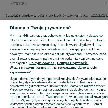
KATEGORIA
Zobacz Więc
Sprzedaż produktów zdrowia i urody Moderówka ▶️ Kosmetyki, perfumy, sprzęt medyczny ✅ Nowe i używane w najlepszych cenach ☝ Znajdź ogłoszenia na OLX.pl!
Dbamy o Twoją prywatność
Mapa kategorii
Mapa miejscowości
My i nasi
447
partnerzy przechowujemy lub uzyskujemy dostęp do
informacji na urządzeniu, takich jak unikalne identyfikatory w plikach
Mapa ministron
cookie w celu przetwarzania danych osobowych. Użytkownik może
Popularne wyszukiwania
zaakceptować wybory lub zarządzać nimi, klikając poniżej lub w
dowolnym momencie na stronie polityki prywatności. Te wybory będą
sygnalizowane naszym partnerom i nie będą miały wpływu na dane
przeglądania.
Polityka cookies,
Polityka Prywatności
Wraz z naszymi partnerami przetwarzamy dane w celu
zapewnienia:
Użycie dokładnych danych geolokalizacyjnych. Aktywne skanowanie
charakterystyki urządzenia do celów identyfikacji. Rozumienie
odbiorców dzięki statystyce lub kombinacji danych z różnych źródeł.
Przechowywanie informacji na urządzeniu lub dostęp do nich. Pomiar
efektywności reklam. Rozwój i ulepszanie usług. Tworzenie profili w
celu personalizacji treści. Tworzenie profili w celu spersonalizowanych
reklam. Wykorzystywanie ograniczonych danych do wyboru reklam.
Wykorzystywanie ograniczonych danych do wyboru treści. Pomiar
efektywności treści. Wykorzystanie profili do wyboru