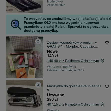
Moderówka
24 lipca 2026
To wszystko, co znaleźliśmy w tej lokalizacji, ale dz
Przesyłkom OLX możesz wygodnie kupować
przedmioty z całej Polski. Sprawdź te ogłoszenia z
dostępną przesyłką:
Zestaw kosmetyków premium +
GRATISY – Morphe, Caudalie,
Kosas, Pixi, Sephora
Nowe
140 zł
148,40 zł z Pakietem Ochronnym
Warszawa, Targówek
Odświeżono dzisiaj o 03:42
Maszynka do golenia Braun series
9
Używane
390 zł
407,15 zł z Pakietem Ochronnym
Chełmża