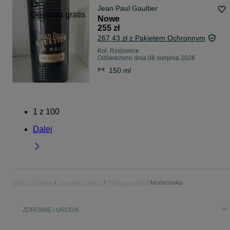
Jean Paul Gaultier
Dostawa gratis
Nowe
255 zł
267,43 zł z Pakietem Ochronnym
Kol. Rzejowice
Odświeżono dnia 08 sierpnia 2026
150 ml
1
z
100
Dalej
Strona główna
Zdrowie i Uroda
Podkarpackie
Moderówka
ZDROWIE I URODA