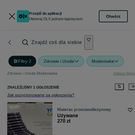
Przejdź do aplikacji
Otwórz
Otwieraj OLX jednym tapnięciem
Znajdź coś dla siebie
Filtry
·
2
Zdrowie i Uroda
Moderówka
Zdrowie i Uroda Moderówka
Zobacz Więc
ZNALEŹLIŚMY 1 OGŁOSZENIE
Jak pozycjonowane są ogłoszenia?
Materac przeciwodleżynowy
Używane
270 zł