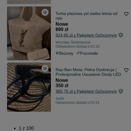
Torba plażowa ysl siatka letnia od
ręki
Nowe
890 zł
924,65 zł z Pakietem Ochronnym
Wrocław, Śródmieście
Odświeżono dzisiaj o 03:18
Beżowy
Pozostałe
Ray-Ban Meta: Pełna Dyskrecja |
Profesjonalne Usuwanie Diody LED
Nowe
350 zł
365,75 zł z Pakietem Ochronnym
Janki
Odświeżono dzisiaj o 03:31
1
z
100