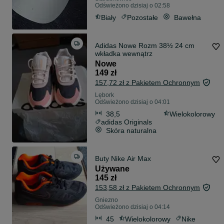
Odświeżono dzisiaj o 02:58
Biały
Pozostałe
Bawełna
Adidas Nowe Rozm 38½ 24 cm
wkładka wewnątrz
Nowe
149 zł
157,72 zł z Pakietem Ochronnym
Lębork
Odświeżono dzisiaj o 04:01
38,5
Wielokolorowy
adidas Originals
Skóra naturalna
Buty Nike Air Max
Używane
145 zł
153,58 zł z Pakietem Ochronnym
Gniezno
Odświeżono dzisiaj o 04:14
45
Wielokolorowy
Nike