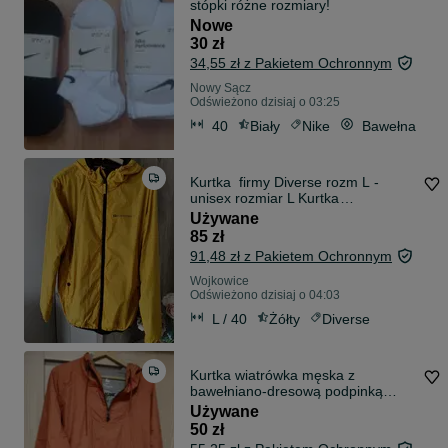
stópki różne rozmiary!
Nowe
30 zł
34,55 zł z Pakietem Ochronnym
Nowy Sącz
Odświeżono dzisiaj o 03:25
40
Biały
Nike
Bawełna
Kurtka firmy Diverse rozm L -
unisex rozmiar L Kurtka
uniwersalna ( unisex)
Używane
85 zł
91,48 zł z Pakietem Ochronnym
Wojkowice
Odświeżono dzisiaj o 04:03
L / 40
Żółty
Diverse
Kurtka wiatrówka męska z
bawełniano-dresową podpinką
rozm.L
Używane
50 zł