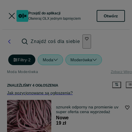
Przejdź do aplikacji
Otwórz
Otwieraj OLX jednym tapnięciem
Znajdź coś dla siebie
Filtry
·
2
Moda
Moderówka
Moda Moderówka
Zobacz Więc
ZNALEŹLIŚMY 4 OGŁOSZENIA
Jak pozycjonowane są ogłoszenia?
sznurek odporny na promienie uv
super oferta cena wyprzedaż
Nowe
19 zł