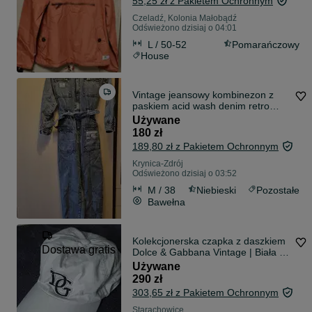
55,25 zł z Pakietem Ochronnym
Czeladź, Kolonia Małobądź
Odświeżono dzisiaj o 04:01
L / 50-52
Pomarańczowy
House
Vintage jeansowy kombinezon z
paskiem acid wash denim retro
unikat
Używane
180 zł
189,80 zł z Pakietem Ochronnym
Krynica-Zdrój
Odświeżono dzisiaj o 03:52
M / 38
Niebieski
Pozostałe
Bawełna
Kolekcjonerska czapka z daszkiem
Dostawa gratis
Dolce & Gabbana Vintage | Biała /
Ecru | Metki | Stan BDB
Używane
290 zł
303,65 zł z Pakietem Ochronnym
Starachowice