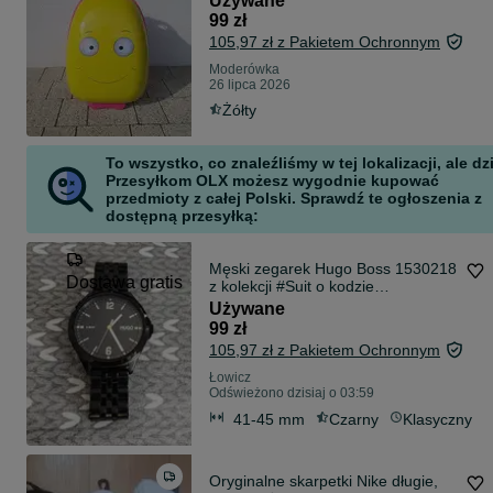
Używane
99 zł
105,97 zł z Pakietem Ochronnym
Moderówka
26 lipca 2026
Żółty
To wszystko, co znaleźliśmy w tej lokalizacji, ale dz
Przesyłkom OLX możesz wygodnie kupować
przedmioty z całej Polski. Sprawdź te ogłoszenia z
dostępną przesyłką:
Męski zegarek Hugo Boss 1530218
Dostawa gratis
z kolekcji #Suit o kodzie
HU.443.1.34.3637
Używane
99 zł
105,97 zł z Pakietem Ochronnym
Łowicz
Odświeżono dzisiaj o 03:59
41-45 mm
Czarny
Klasyczny
Oryginalne skarpetki Nike długie,