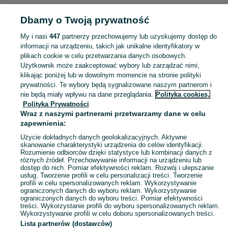
SPORT I HOBBY
Dbamy o Twoją prywatność
My i nasi
447
partnerzy przechowujemy lub uzyskujemy dostęp do
KATEGORIA
informacji na urządzeniu, takich jak unikalne identyfikatory w
plikach cookie w celu przetwarzania danych osobowych.
Użytkownik może zaakceptować wybory lub zarządzać nimi,
Zobacz Więc
Sprzedaż sprzętu sportowego i hobby Moderówka ▶️ Szeroki wybór produktów ✅ Nowe i używane w atrakcyjnych cenach ✌ Sprawdź ogłoszenia na OLX.pl!
klikając poniżej lub w dowolnym momencie na stronie polityki
prywatności. Te wybory będą sygnalizowane naszym partnerom i
nie będą miały wpływu na dane przeglądania.
Polityka cookies,
Mapa kategorii
Polityka Prywatności
Mapa miejscowości
Wraz z naszymi partnerami przetwarzamy dane w celu
zapewnienia:
Mapa ministron
Użycie dokładnych danych geolokalizacyjnych. Aktywne
Popularne wyszukiwania
skanowanie charakterystyki urządzenia do celów identyfikacji.
Rozumienie odbiorców dzięki statystyce lub kombinacji danych z
różnych źródeł. Przechowywanie informacji na urządzeniu lub
dostęp do nich. Pomiar efektywności reklam. Rozwój i ulepszanie
usług. Tworzenie profili w celu personalizacji treści. Tworzenie
profili w celu spersonalizowanych reklam. Wykorzystywanie
ograniczonych danych do wyboru reklam. Wykorzystywanie
ograniczonych danych do wyboru treści. Pomiar efektywności
treści. Wykorzystanie profili do wyboru spersonalizowanych reklam.
Wykorzystywanie profili w celu doboru spersonalizowanych treści.
Lista partnerów (dostawców)