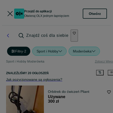
Przejdź do aplikacji
Otwórz
Otwieraj OLX jednym tapnięciem
Znajdź coś dla siebie
Filtry
·
2
Sport i Hobby
Moderówka
Sport i Hobby Moderówka
Zobacz Więc
ZNALEŹLIŚMY 20 OGŁOSZEŃ
Jak pozycjonowane są ogłoszenia?
Orbitrek do ćwiczeń Pliant
Używane
300 zł