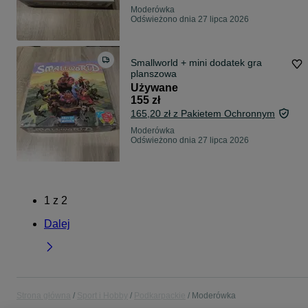
Moderówka
Odświeżono dnia 27 lipca 2026
Smallworld + mini dodatek gra
planszowa
Używane
155 zł
165,20 zł z Pakietem Ochronnym
Moderówka
Odświeżono dnia 27 lipca 2026
1
z
2
Dalej
Strona główna
Sport i Hobby
Podkarpackie
Moderówka