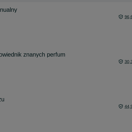
anualny
96,
wiednik znanych perfum
30,
żu
44,