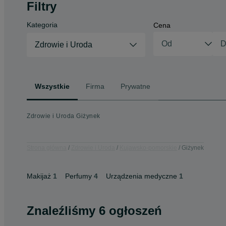
Filtry
Kategoria
Cena
Zdrowie i Uroda
Wszystkie
Firma
Prywatne
Zdrowie i Uroda Giżynek
Strona główna
Zdrowie i Uroda
Kujawsko-pomorskie
Giżynek
Makijaż
1
Perfumy
4
Urządzenia medyczne
1
Znaleźliśmy 6 ogłoszeń