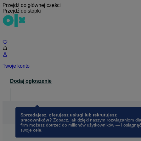
Przejdź do głównej części
Przejdź do stopki
Czat
Twoje konto
Dodaj ogłoszenie
Dla biznesu
opens in a new tab
Sprzedajesz, oferujesz usługi lub rekrutujesz
pracowników?
Zobacz, jak dzięki naszym rozwiązaniom dl
firm możesz dotrzeć do milionów użytkowników — i osiągną
swoje cele.