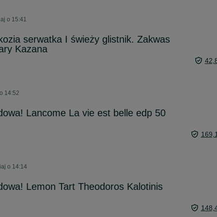
aj o 15:41
kozia serwatka I świeży glistnik. Zakwas
ary Kazana
42,
 o 14:52
owa! Lancome La vie est belle edp 50
169,
aj o 14:14
owa! Lemon Tart Theodoros Kalotinis
148,