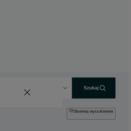
Odległość
+0 km
Szukaj
Obserwuj wyszukiwanie