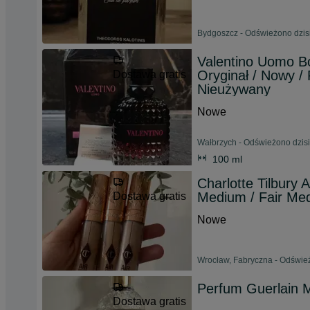
Bydgoszcz - Odświeżono dzisi
Valentino Uomo B
Oryginał / Nowy / 
Dostawa gratis
Nieużywany
Nowe
Wałbrzych - Odświeżono dzisi
100 ml
Charlotte Tilbury 
Medium / Fair Med
Dostawa gratis
Nowe
Wrocław, Fabryczna - Odśwież
Perfum Guerlain 
Dostawa gratis