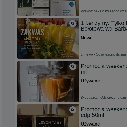
Pyskowice - Odświeżono dzisi
1 l.enzymy. Tylko 
Bołotowa wg Barb
Nowe
Liniewo - Odświeżono dzisiaj
Promocja weekend
ml
Używane
Bydgoszcz - Odświeżono dzisi
Promocja weekend
edp 50ml
Używane