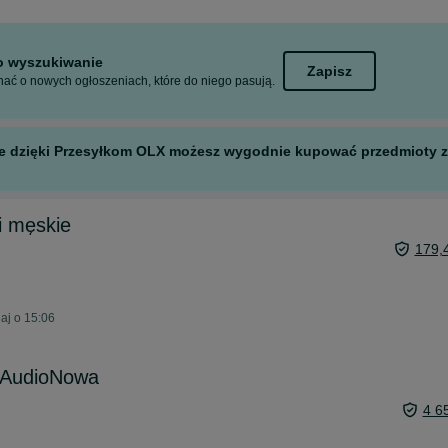
to wyszukiwanie
Zapisz
ać o nowych ogłoszeniach, które do niego pasują.
 ale dzięki Przesyłkom OLX możesz wygodnie kupować przedmioty z 
i męskie
179,
aj o 15:06
 AudioNowa
4 6