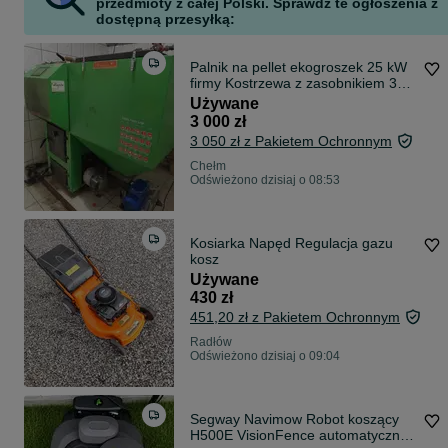
przedmioty z całej Polski. Sprawdź te ogłoszenia z
dostępną przesyłką:
Palnik na pellet ekogroszek 25 kW
firmy Kostrzewa z zasobnikiem 300
kg
Używane
3 000 zł
3 050 zł z Pakietem Ochronnym
Chełm
Odświeżono dzisiaj o 08:53
Kosiarka Napęd Regulacja gazu
kosz
Używane
430 zł
451,20 zł z Pakietem Ochronnym
Radłów
Odświeżono dzisiaj o 09:04
Segway Navimow Robot koszący
H500E VisionFence automatyczna