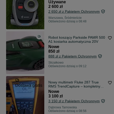
kosiarka WI-FI
Używane
2 600 zł
2 650 zł z Pakietem Ochronnym
Warszawa, Śródmieście
Odświeżono dzisiaj o 08:48
Robot koszący Parkside PAMR 500
A1 kosiarka automatyczna 20V
Nowe
850 zł
888 zł z Pakietem Ochronnym
Strzałkowo
Odświeżono dzisiaj o 09:12
Nowy multimetr Fluke 287 True
Dostawa gratis
RMS TrendCapture – kompletny
zestaw
Nowe
3 100 zł
3 150 zł z Pakietem Ochronnym
Dąbrowa Tarnowska
Odświeżono dzisiaj o 08:56