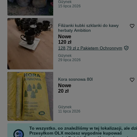
Giżynek
15 lipca 2026
Filiżanki kubki szklanki do kawy
Dostawa gratis
herbaty Ambition
Nowe
120 zł
128,79 zł z Pakietem Ochronnym
Giżynek
29 lipca 2026
Kora sosnowa 80l
Nowe
20 zł
Giżynek
11 lipca 2026
To wszystko, co znaleźliśmy w tej lokalizacji, ale dz
Przesyłkom OLX możesz wygodnie kupować