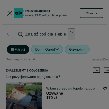
Przejdź do aplikacji
Otwórz
Otwieraj OLX jednym tapnięciem
Znajdź coś dla siebie
Filtry
·
2
Dom i Ogród
Giżynek
Dom i ogród Giżynek
Zobacz Więc
ZNALEŹLIŚMY 3 OGŁOSZENIA
Jak pozycjonowane są ogłoszenia?
Witam sprzedam topole na opał
Używane
170 zł