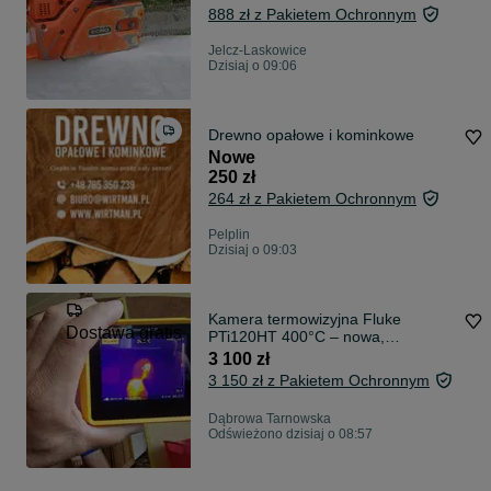
888 zł z Pakietem Ochronnym
Jelcz-Laskowice
Dzisiaj o 09:06
Drewno opałowe i kominkowe
Nowe
250 zł
264 zł z Pakietem Ochronnym
Pelplin
Dzisiaj o 09:03
Kamera termowizyjna Fluke
Dostawa gratis
PTi120HT 400°C – nowa,
kompletny zestaw
3 100 zł
3 150 zł z Pakietem Ochronnym
Dąbrowa Tarnowska
Odświeżono dzisiaj o 08:57