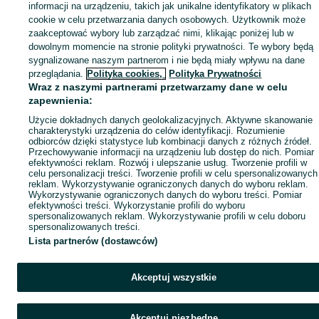
informacji na urządzeniu, takich jak unikalne identyfikatory w plikach
Popularne wyszukiwania
cookie w celu przetwarzania danych osobowych. Użytkownik może
zaakceptować wybory lub zarządzać nimi, klikając poniżej lub w
dowolnym momencie na stronie polityki prywatności. Te wybory będą
sygnalizowane naszym partnerom i nie będą miały wpływu na dane
przeglądania.
Polityka cookies,
Polityka Prywatności
Wraz z naszymi partnerami przetwarzamy dane w celu
zapewnienia:
Użycie dokładnych danych geolokalizacyjnych. Aktywne skanowanie
charakterystyki urządzenia do celów identyfikacji. Rozumienie
odbiorców dzięki statystyce lub kombinacji danych z różnych źródeł.
Przechowywanie informacji na urządzeniu lub dostęp do nich. Pomiar
efektywności reklam. Rozwój i ulepszanie usług. Tworzenie profili w
celu personalizacji treści. Tworzenie profili w celu spersonalizowanych
reklam. Wykorzystywanie ograniczonych danych do wyboru reklam.
Wykorzystywanie ograniczonych danych do wyboru treści. Pomiar
efektywności treści. Wykorzystanie profili do wyboru
spersonalizowanych reklam. Wykorzystywanie profili w celu doboru
spersonalizowanych treści.
Lista partnerów (dostawców)
Akceptuj wszystkie
Akceptuj niezbędne