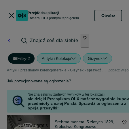
Przejdź do aplikacji
Otwórz
Otwieraj OLX jednym tapnięciem
Znajdź coś dla siebie
Filtry
·
2
Antyki i Kolekcje
Giżynek
Antyki i przedmioty kolekcjonerskie - Giżynek - sprawdź ogłoszenia w Twojej okolicy
Zobacz Więc
Jak pozycjonowane są ogłoszenia?
Nie znaleźliśmy żadnych wyników w tej lokalizacji,
ale dzięki Przesyłkom OLX możesz wygodnie kupo
przedmioty z całej Polski. Sprawdź te ogłoszenia z
opcją przesyłki:
Srebrna moneta: 5 złotych 1829,
Dostawa gratis
Królestwo Kongresowe