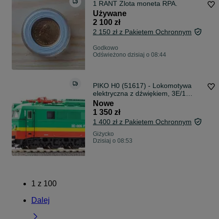
1 RANT Zlota moneta RPA.
Używane
2 100 zł
2 150 zł z Pakietem Ochronnym
Godkowo
Odświeżono dzisiaj o 08:44
PIKO H0 (51617) - Lokomotywa
elektryczna z dźwiękiem, 3E/1
PTKiGK
Nowe
1 350 zł
1 400 zł z Pakietem Ochronnym
Giżycko
Dzisiaj o 08:53
1
z
100
Dalej