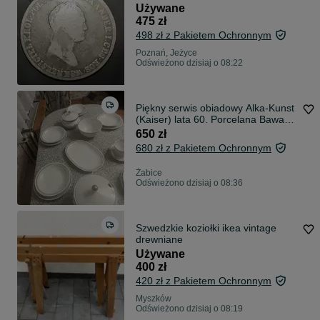
Używane
475 zł
498 zł z Pakietem Ochronnym
Poznań, Jeżyce
Odświeżono dzisiaj o 08:22
Piękny serwis obiadowy Alka-Kunst
(Kaiser) lata 60. Porcelana Bawaria
17 el. Zgodne sygnatury
650 zł
680 zł z Pakietem Ochronnym
Żabice
Odświeżono dzisiaj o 08:36
Szwedzkie koziołki ikea vintage
drewniane
Używane
400 zł
420 zł z Pakietem Ochronnym
Myszków
Odświeżono dzisiaj o 08:19