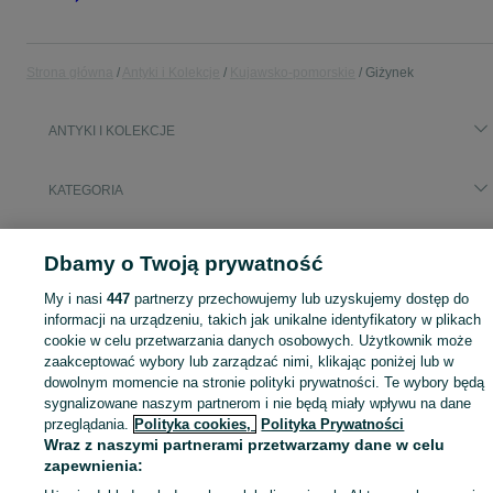
Strona główna
Antyki i Kolekcje
Kujawsko-pomorskie
Giżynek
ANTYKI I KOLEKCJE
KATEGORIA
Antyki i przedmioty kolekcjonerskie na OLX – odkryj wyjątkowe oferty antyków i rzadkich przedmiotów. Sprawdź unikalne kolekcje! Giżynek i okolice.
Zobacz Więc
Dbamy o Twoją prywatność
Mapa kategorii
My i nasi
447
partnerzy przechowujemy lub uzyskujemy dostęp do
informacji na urządzeniu, takich jak unikalne identyfikatory w plikach
Mapa miejscowości
cookie w celu przetwarzania danych osobowych. Użytkownik może
Mapa ministron
zaakceptować wybory lub zarządzać nimi, klikając poniżej lub w
Popularne wyszukiwania
dowolnym momencie na stronie polityki prywatności. Te wybory będą
sygnalizowane naszym partnerom i nie będą miały wpływu na dane
przeglądania.
Polityka cookies,
Polityka Prywatności
Wraz z naszymi partnerami przetwarzamy dane w celu
zapewnienia: