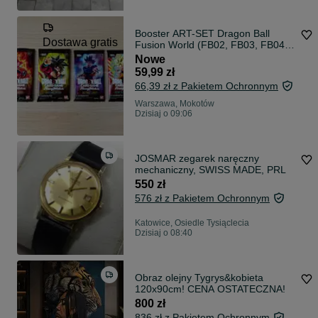
Booster ART-SET Dragon Ball
Dostawa gratis
Fusion World (FB02, FB03, FB04,
FB05)
Nowe
59,99 zł
66,39 zł z Pakietem Ochronnym
Warszawa, Mokotów
Dzisiaj o 09:06
JOSMAR zegarek naręczny
mechaniczny, SWISS MADE, PRL
550 zł
576 zł z Pakietem Ochronnym
Katowice, Osiedle Tysiąclecia
Dzisiaj o 08:40
Obraz olejny Tygrys&kobieta
120x90cm! CENA OSTATECZNA!
800 zł
836 zł z Pakietem Ochronnym