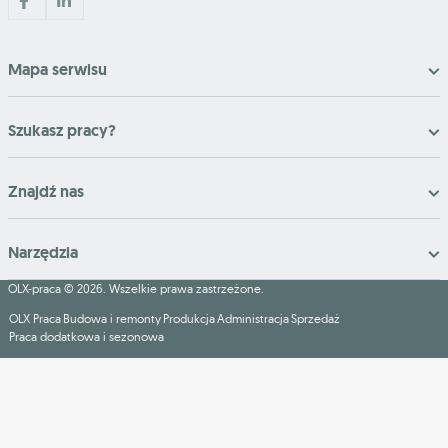
Mapa serwisu
Szukasz pracy?
Znajdź nas
Narzędzia
OLX-praca © 2026. Wszelkie prawa zastrzeżone.
OLX Praca
Budowa i remonty
Produkcja
Administracja
Sprzedaż
Praca dodatkowa i sezonowa