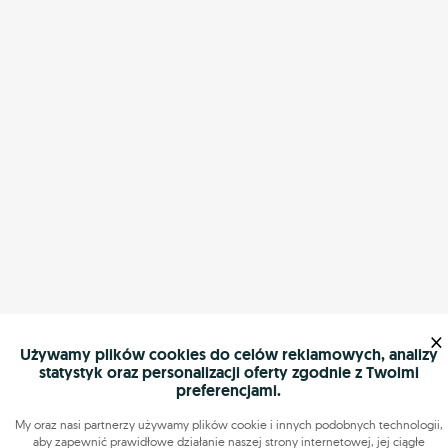
×
Używamy plików cookies do celów reklamowych, analizy
statystyk oraz personalizacji oferty zgodnie z Twoimi
preferencjami.
My oraz nasi partnerzy używamy plików cookie i innych podobnych technologii,
aby zapewnić prawidłowe działanie naszej strony internetowej, jej ciągłe