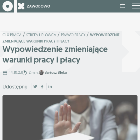
/
/
/
OLX PRACA
STREFA HR-OWCA
PRAWO PRACY
WYPOWIEDZENIE
ZMIENIAJĄCE WARUNKI PRACY I PŁACY
Wypowiedzenie zmieniające
warunki pracy i płacy
14.10.23
2 min.
Bartosz Błęka
Udostępnij