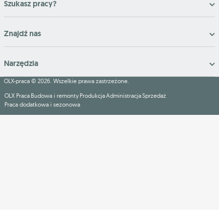
Szukasz pracy?
Znajdź nas
Narzędzia
OLX-praca © 2026. Wszelkie prawa zastrzeżone.
OLX Praca
Budowa i remonty
Produkcja
Administracja
Sprzedaż
Praca dodatkowa i sezonowa